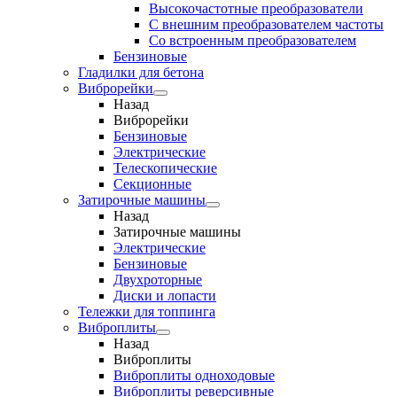
Высокочастотные преобразователи
С внешним преобразователем частоты
Cо встроенным преобразователем
Бензиновые
Гладилки для бетона
Виброрейки
Назад
Виброрейки
Бензиновые
Электрические
Телескопические
Секционные
Затирочные машины
Назад
Затирочные машины
Электрические
Бензиновые
Двухроторные
Диски и лопасти
Тележки для топпинга
Виброплиты
Назад
Виброплиты
Виброплиты одноходовые
Виброплиты реверсивные