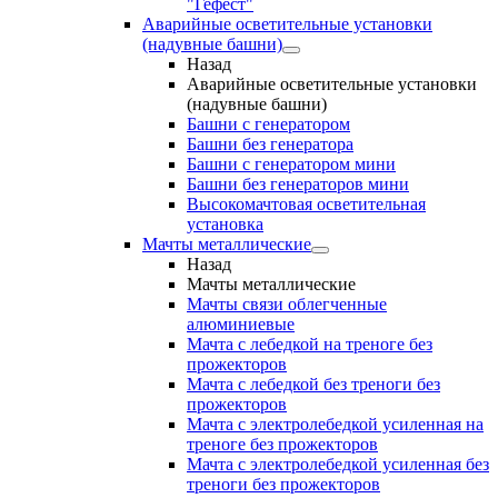
"Гефест"
Аварийные осветительные установки
(надувные башни)
Назад
Аварийные осветительные установки
(надувные башни)
Башни с генератором
Башни без генератора
Башни с генератором мини
Башни без генераторов мини
Высокомачтовая осветительная
установка
Мачты металлические
Назад
Мачты металлические
Мачты связи облегченные
алюминиевые
Мачта с лебедкой на треноге без
прожекторов
Мачта с лебедкой без треноги без
прожекторов
Мачта с электролебедкой усиленная на
треноге без прожекторов
Мачта с электролебедкой усиленная без
треноги без прожекторов