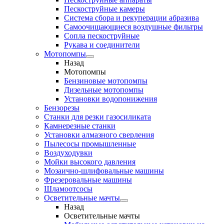
Пескоструйные камеры
Система сбора и рекуперации абразива
Самоочищающиеся воздушные фильтры
Сопла пескоструйные
Рукава и соединители
Мотопомпы
Назад
Мотопомпы
Бензиновые мотопомпы
Дизельные мотопомпы
Установки водопонижения
Бензорезы
Станки для резки газосиликата
Камнерезные станки
Установки алмазного сверления
Пылесосы промышленные
Воздуходувки
Мойки высокого давления
Мозаично-шлифовальные машины
Фрезеровальные машины
Шламоотсосы
Осветительные мачты
Назад
Осветительные мачты