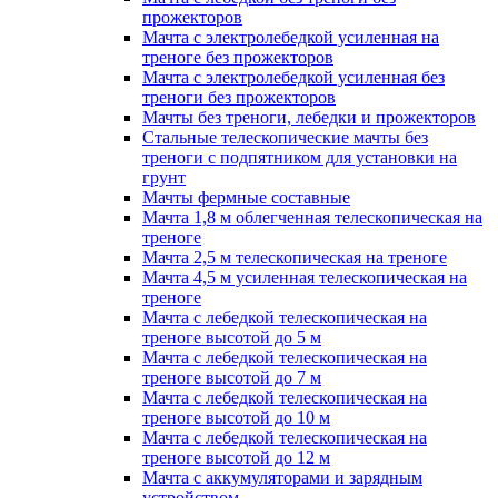
прожекторов
Мачта с электролебедкой усиленная на
треноге без прожекторов
Мачта с электролебедкой усиленная без
треноги без прожекторов
Мачты без треноги, лебедки и прожекторов
Стальные телескопические мачты без
треноги с подпятником для установки на
грунт
Мачты фермные составные
Мачта 1,8 м облегченная телескопическая на
треноге
Мачта 2,5 м телескопическая на треноге
Мачта 4,5 м усиленная телескопическая на
треноге
Мачта с лебедкой телескопическая на
треноге высотой до 5 м
Мачта с лебедкой телескопическая на
треноге высотой до 7 м
Мачта с лебедкой телескопическая на
треноге высотой до 10 м
Мачта с лебедкой телескопическая на
треноге высотой до 12 м
Мачта с аккумуляторами и зарядным
устройством