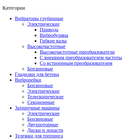
Категории
Вибраторы глубинные
Электрические
Привода
Вибробулавы
Гибкие валы
Высокочастотные
Высокочастотные преобразователи
С внешним преобразователем частоты
Cо встроенным преобразователем
Бензиновые
Гладилки для бетона
Виброрейки
Бензиновые
Электрические
Телескопические
Секционные
Затирочные машины
Электрические
Бензиновые
Двухроторные
Диски и лопасти
Тележки для топпинга