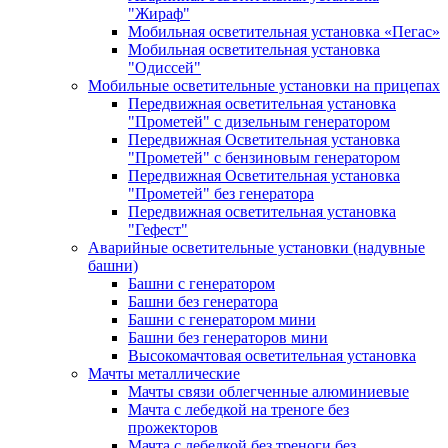
"Жираф"
Мобильная осветительная установка «Пегас»
Мобильная осветительная установка
"Одиссей"
Мобильные осветительные установки на прицепах
Передвижная осветительная установка
"Прометей" с дизельным генератором
Передвижная Осветительная установка
"Прометей" с бензиновым генератором
Передвижная Осветительная установка
"Прометей" без генератора
Передвижная осветительная установка
"Гефест"
Аварийные осветительные установки (надувные
башни)
Башни с генератором
Башни без генератора
Башни с генератором мини
Башни без генераторов мини
Высокомачтовая осветительная установка
Мачты металлические
Мачты связи облегченные алюминиевые
Мачта с лебедкой на треноге без
прожекторов
Мачта с лебедкой без треноги без