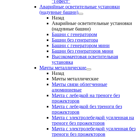
"Гефест"
Аварийные осветительные установки
(надувные башни)
Назад
Аварийные осветительные установки
(надувные башни)
Башни с генератором
Башни без генератора
Башни с генератором мини
Башни без генераторов мини
Высокомачтовая осветительная
установка
Мачты металлические
Назад
Мачты металлические
Мачты связи облегченные
алюминиевые
Мачта с лебедкой на треноге без
прожекторов
Мачта с лебедкой без треноги без
прожекторов
Мачта с электролебедкой усиленная на
треноге без прожекторов
Мачта с электролебедкой усиленная без
треноги без прожекторов