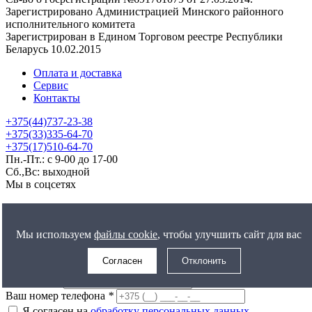
Зарегистрировано Администрацией Минского районного
исполнительного комитета
Зарегистрирован в Едином Торговом реестре Республики
Беларусь 10.02.2015
Оплата и доставка
Сервис
Контакты
+375(44)737-23-38
+375(33)335-64-70
+375(17)510-64-70
Пн.-Пт.: с 9-00 до 17-00
Сб.,Вс: выходной
Мы в соцсетях
Использование материалов сайта только с разрешения
владельца.
Мы используем
файлы cookie
, чтобы улучшить сайт для вас
Информация и цены на сайте не являются публичной офертой
Согласен
Отклонить
Заказать звонок
Ваше имя
*
Ваш номер телефона
*
Я согласен на
обработку персональных данных