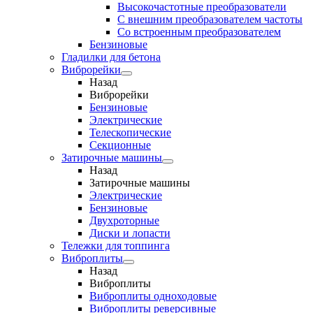
Высокочастотные преобразователи
С внешним преобразователем частоты
Cо встроенным преобразователем
Бензиновые
Гладилки для бетона
Виброрейки
Назад
Виброрейки
Бензиновые
Электрические
Телескопические
Секционные
Затирочные машины
Назад
Затирочные машины
Электрические
Бензиновые
Двухроторные
Диски и лопасти
Тележки для топпинга
Виброплиты
Назад
Виброплиты
Виброплиты одноходовые
Виброплиты реверсивные