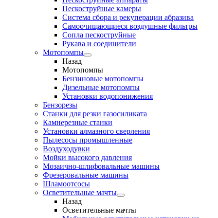
Пескоструйные камеры
Система сбора и рекуперации абразива
Самоочищающиеся воздушные фильтры
Сопла пескоструйные
Рукава и соединители
Мотопомпы
Назад
Мотопомпы
Бензиновые мотопомпы
Дизельные мотопомпы
Установки водопонижения
Бензорезы
Станки для резки газосиликата
Камнерезные станки
Установки алмазного сверления
Пылесосы промышленные
Воздуходувки
Мойки высокого давления
Мозаично-шлифовальные машины
Фрезеровальные машины
Шламоотсосы
Осветительные мачты
Назад
Осветительные мачты