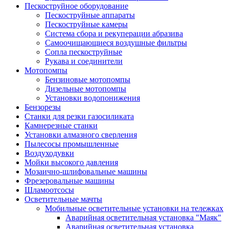
Пескоструйное оборудование
Пескоструйные аппараты
Пескоструйные камеры
Система сбора и рекуперации абразива
Самоочищающиеся воздушные фильтры
Сопла пескоструйные
Рукава и соединители
Мотопомпы
Бензиновые мотопомпы
Дизельные мотопомпы
Установки водопонижения
Бензорезы
Станки для резки газосиликата
Камнерезные станки
Установки алмазного сверления
Пылесосы промышленные
Воздуходувки
Мойки высокого давления
Мозаично-шлифовальные машины
Фрезеровальные машины
Шламоотсосы
Осветительные мачты
Мобильные осветительные установки на тележках
Аварийная осветительная установка "Маяк"
Аварийная осветительная установка