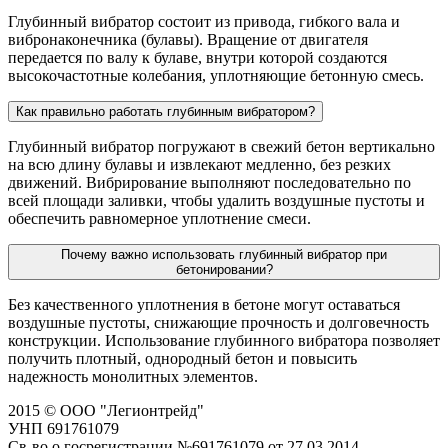
Глубинный вибратор состоит из привода, гибкого вала и
вибронаконечника (булавы). Вращение от двигателя
передается по валу к булаве, внутри которой создаются
высокочастотные колебания, уплотняющие бетонную смесь.
Как правильно работать глубинным вибратором?
Глубинный вибратор погружают в свежий бетон вертикально
на всю длину булавы и извлекают медленно, без резких
движений. Вибрирование выполняют последовательно по
всей площади заливки, чтобы удалить воздушные пустоты и
обеспечить равномерное уплотнение смеси.
Почему важно использовать глубинный вибратор при
бетонировании?
Без качественного уплотнения в бетоне могут оставаться
воздушные пустоты, снижающие прочность и долговечность
конструкции. Использование глубинного вибратора позволяет
получить плотный, однородный бетон и повысить
надежность монолитных элементов.
2015 © ООО "Легионтрейд"
УНП 691761079
Св-во о госрегистрации №691761079 от 27.03.2014.