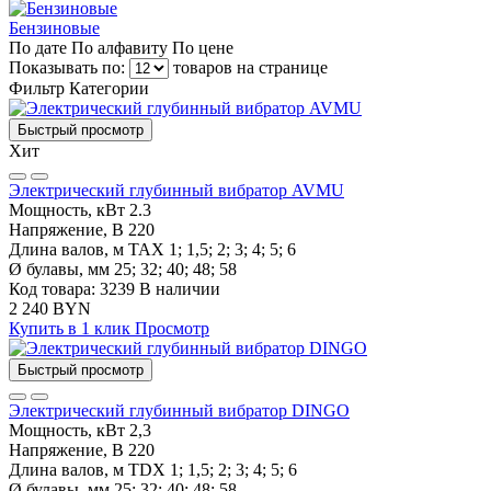
Бензиновые
По дате
По алфавиту
По цене
Показывать по:
товаров на странице
Фильтр
Категории
Быстрый просмотр
Хит
Электрический глубинный вибратор AVMU
Мощность, кВт
2.3
Напряжение, В
220
Длина валов, м
TAX 1; 1,5; 2; 3; 4; 5; 6
Ø булавы, мм
25; 32; 40; 48; 58
Код товара: 3239
В наличии
2 240 BYN
Купить в 1 клик
Просмотр
Быстрый просмотр
Электрический глубинный вибратор DINGO
Мощность, кВт
2,3
Напряжение, В
220
Длина валов, м
TDX 1; 1,5; 2; 3; 4; 5; 6
Ø булавы, мм
25; 32; 40; 48; 58