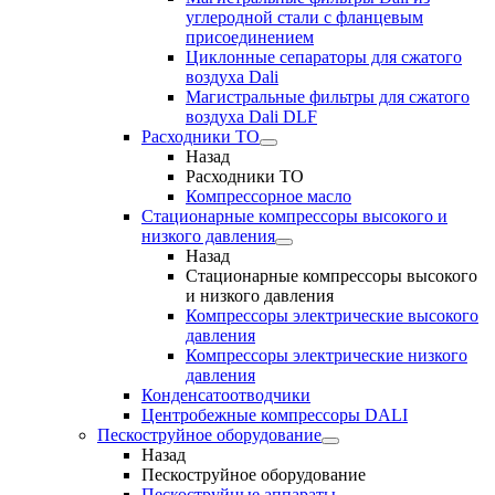
углеродной стали с фланцевым
присоединением
Циклонные сепараторы для сжатого
воздуха Dali
Магистральные фильтры для сжатого
воздуха Dali DLF
Расходники ТО
Назад
Расходники ТО
Компрессорное масло
Стационарные компрессоры высокого и
низкого давления
Назад
Стационарные компрессоры высокого
и низкого давления
Компрессоры электрические высокого
давления
Компрессоры электрические низкого
давления
Конденсатоотводчики
Центробежные компрессоры DALI
Пескоструйное оборудование
Назад
Пескоструйное оборудование
Пескоструйные аппараты