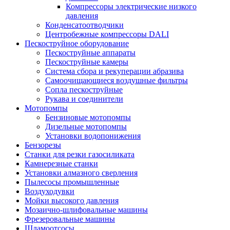
Компрессоры электрические низкого
давления
Конденсатоотводчики
Центробежные компрессоры DALI
Пескоструйное оборудование
Пескоструйные аппараты
Пескоструйные камеры
Система сбора и рекуперации абразива
Самоочищающиеся воздушные фильтры
Сопла пескоструйные
Рукава и соединители
Мотопомпы
Бензиновые мотопомпы
Дизельные мотопомпы
Установки водопонижения
Бензорезы
Станки для резки газосиликата
Камнерезные станки
Установки алмазного сверления
Пылесосы промышленные
Воздуходувки
Мойки высокого давления
Мозаично-шлифовальные машины
Фрезеровальные машины
Шламоотсосы