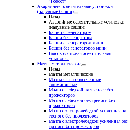
"Гефест"
Аварийные осветительные установки
(надувные башни)
Назад
Аварийные осветительные установки
(надувные башни)
Башни с генератором
Башни без генератора
Башни с генератором мини
Башни без генераторов мини
Высокомачтовая осветительная
установка
Мачты металлические
Назад
Мачты металлические
Мачты связи облегченные
алюминиевые
Мачта с лебедкой на треноге без
прожекторов
Мачта с лебедкой без треноги без
прожекторов
Мачта с электролебедкой усиленная на
треноге без прожекторов
Мачта с электролебедкой усиленная без
треноги без прожекторов