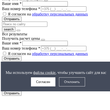
Ваше имя
*
Ваш номер телефона
*
Я согласен на
обработку персональных данных
Отправить
Все результаты
Получить расчет цены
Ваше имя
*
Ваш номер телефона
*
Я согласен на
обработку персональных данных
Отправить
Задать вопрос
Ваше имя
*
Мы используем
файлы cookie
, чтобы улучшить сайт для вас
Ваш номер телефона
*
Согласен
Отклонить
Ваш вопрос
Я согласен на
обработку персональных данных
Отправить