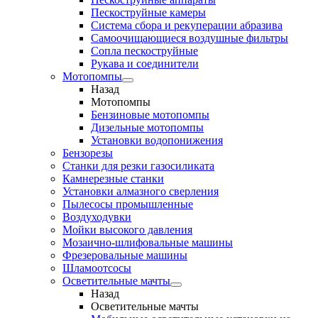
Пескоструйные камеры
Система сбора и рекуперации абразива
Самоочищающиеся воздушные фильтры
Сопла пескоструйные
Рукава и соединители
Мотопомпы
Назад
Мотопомпы
Бензиновые мотопомпы
Дизельные мотопомпы
Установки водопонижения
Бензорезы
Станки для резки газосиликата
Камнерезные станки
Установки алмазного сверления
Пылесосы промышленные
Воздуходувки
Мойки высокого давления
Мозаично-шлифовальные машины
Фрезеровальные машины
Шламоотсосы
Осветительные мачты
Назад
Осветительные мачты