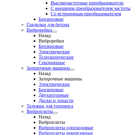
Высокочастотные преобразователи
С внешним преобразователем частоты
Cо встроенным преобразователем
Бензиновые
Гладилки для бетона
Виброрейки
Назад
Виброрейки
Бензиновые
Электрические
Телескопические
Секционные
Затирочные машины
Назад
Затирочные машины
Электрические
Бензиновые
Двухроторные
Диски и лопасти
Тележки для топпинга
Виброплиты
Назад
Виброплиты
Виброплиты одноходовые
Виброплиты реверсивные