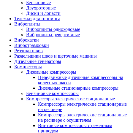
Бензиновые
Двухроторные
Диски и лопасти
Тележки для топпинга
Виброплиты
Виброплиты одноходовые
Виброплиты реверсивные
Виброкатки
Вибротрамбовки
Резчики швов
Раздельщики швов и щеточные машины
Дизельные генераторы
Компрессоры
Дизельные компрессоры
Передвижные дизельные компрессоры на
колесных шасси
Дизельные стационарные компрессоры
Бензиновые компрессоры
Компрессоры электрические стационарные
Компрессоры электрические стационарные
на ресивере
Компрессоры электрические стационарные
на ресивере с осушителем
Винтовые компрессоры с ременным
приводом