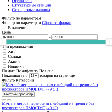
Осушители
Штукатурные станции
Стенорезные машины
Фильтр по параметрам
Фильтр по параметрам
Сбросить фильтр
В наличии
Цена
-
Тип предложения
Хит
Скидки
Акции
Новинки
По дате
По алфавиту
По цене
Показывать по:
товаров на странице
Фильтр
Категории
Быстрый просмотр
Мачта 9 метров переносная с лебедкой на треноге без
прожекторов ПМО(ПМТ) - 9 (Л)