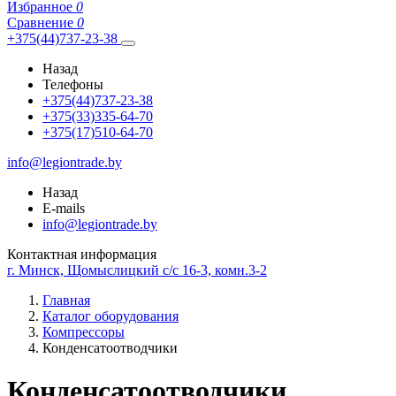
Избранное
0
Сравнение
0
+375(44)737-23-38
Назад
Телефоны
+375(44)737-23-38
+375(33)335-64-70
+375(17)510-64-70
info@legiontrade.by
Назад
E-mails
info@legiontrade.by
Контактная информация
г. Минск, Щомыслицкий с/с 16-3, комн.3-2
Главная
Каталог оборудования
Компрессоры
Конденсатоотводчики
Конденсатоотводчики