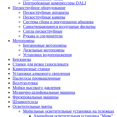
Центробежные компрессоры DALI
Пескоструйное оборудование
Пескоструйные аппараты
Пескоструйные камеры
Система сбора и рекуперации абразива
Самоочищающиеся воздушные фильтры
Сопла пескоструйные
Рукава и соединители
Мотопомпы
Бензиновые мотопомпы
Дизельные мотопомпы
Установки водопонижения
Бензорезы
Станки для резки газосиликата
Камнерезные станки
Установки алмазного сверления
Пылесосы промышленные
Воздуходувки
Мойки высокого давления
Мозаично-шлифовальные машины
Фрезеровальные машины
Шламоотсосы
Осветительные мачты
Мобильные осветительные установки на тележках
Аварийная осветительная установка "Маяк"