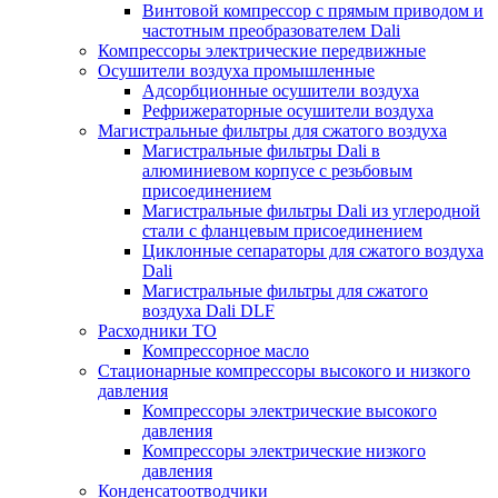
Винтовой компрессор с прямым приводом и
частотным преобразователем Dali
Компрессоры электрические передвижные
Осушители воздуха промышленные
Адсорбционные осушители воздуха
Рефрижераторные осушители воздуха
Магистральные фильтры для сжатого воздуха
Магистральные фильтры Dali в
алюминиевом корпусе с резьбовым
присоединением
Магистральные фильтры Dali из углеродной
стали с фланцевым присоединением
Циклонные сепараторы для сжатого воздуха
Dali
Магистральные фильтры для сжатого
воздуха Dali DLF
Расходники ТО
Компрессорное масло
Стационарные компрессоры высокого и низкого
давления
Компрессоры электрические высокого
давления
Компрессоры электрические низкого
давления
Конденсатоотводчики