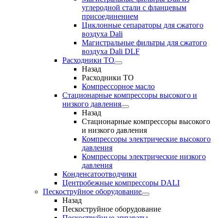
углеродной стали с фланцевым
присоединением
Циклонные сепараторы для сжатого
воздуха Dali
Магистральные фильтры для сжатого
воздуха Dali DLF
Расходники ТО
Назад
Расходники ТО
Компрессорное масло
Стационарные компрессоры высокого и
низкого давления
Назад
Стационарные компрессоры высокого
и низкого давления
Компрессоры электрические высокого
давления
Компрессоры электрические низкого
давления
Конденсатоотводчики
Центробежные компрессоры DALI
Пескоструйное оборудование
Назад
Пескоструйное оборудование
Пескоструйные аппараты