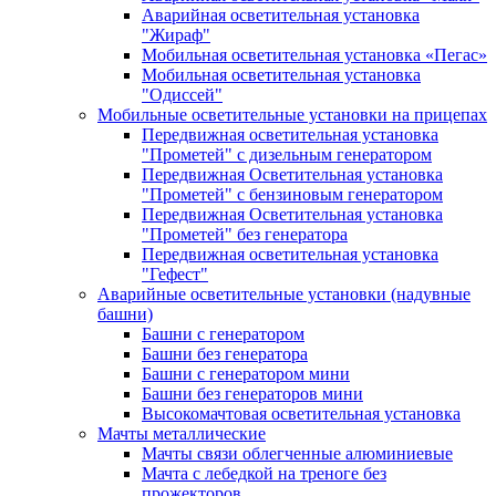
Аварийная осветительная установка
"Жираф"
Мобильная осветительная установка «Пегас»
Мобильная осветительная установка
"Одиссей"
Мобильные осветительные установки на прицепах
Передвижная осветительная установка
"Прометей" с дизельным генератором
Передвижная Осветительная установка
"Прометей" с бензиновым генератором
Передвижная Осветительная установка
"Прометей" без генератора
Передвижная осветительная установка
"Гефест"
Аварийные осветительные установки (надувные
башни)
Башни с генератором
Башни без генератора
Башни с генератором мини
Башни без генераторов мини
Высокомачтовая осветительная установка
Мачты металлические
Мачты связи облегченные алюминиевые
Мачта с лебедкой на треноге без
прожекторов