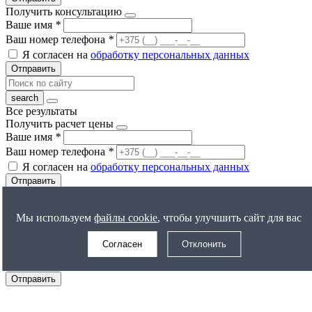
Получить консультацию
Ваше имя
*
Ваш номер телефона
*
Я согласен на
обработку персональных данных
Отправить
Все результаты
Получить расчет цены
Ваше имя
*
Ваш номер телефона
*
Я согласен на
обработку персональных данных
Отправить
Задать вопрос
Ваше имя
*
Мы используем
файлы cookie
, чтобы улучшить сайт для вас
Ваш номер телефона
*
Согласен
Отклонить
Ваш вопрос
Я согласен на
обработку персональных данных
Отправить