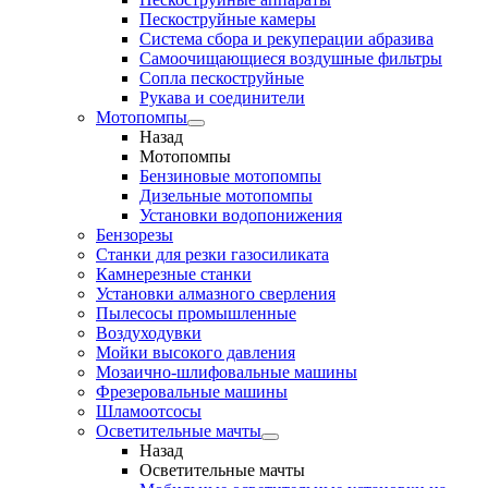
Пескоструйные камеры
Система сбора и рекуперации абразива
Самоочищающиеся воздушные фильтры
Сопла пескоструйные
Рукава и соединители
Мотопомпы
Назад
Мотопомпы
Бензиновые мотопомпы
Дизельные мотопомпы
Установки водопонижения
Бензорезы
Станки для резки газосиликата
Камнерезные станки
Установки алмазного сверления
Пылесосы промышленные
Воздуходувки
Мойки высокого давления
Мозаично-шлифовальные машины
Фрезеровальные машины
Шламоотсосы
Осветительные мачты
Назад
Осветительные мачты