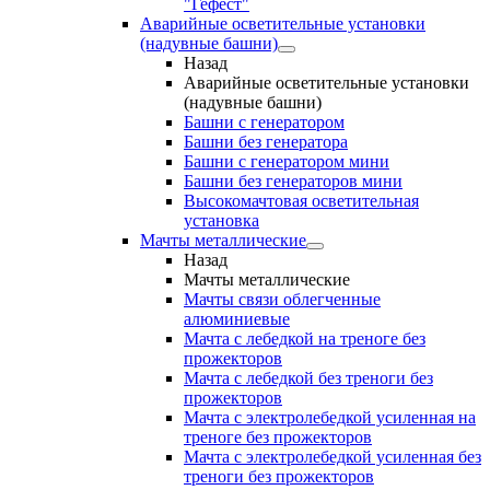
"Гефест"
Аварийные осветительные установки
(надувные башни)
Назад
Аварийные осветительные установки
(надувные башни)
Башни с генератором
Башни без генератора
Башни с генератором мини
Башни без генераторов мини
Высокомачтовая осветительная
установка
Мачты металлические
Назад
Мачты металлические
Мачты связи облегченные
алюминиевые
Мачта с лебедкой на треноге без
прожекторов
Мачта с лебедкой без треноги без
прожекторов
Мачта с электролебедкой усиленная на
треноге без прожекторов
Мачта с электролебедкой усиленная без
треноги без прожекторов