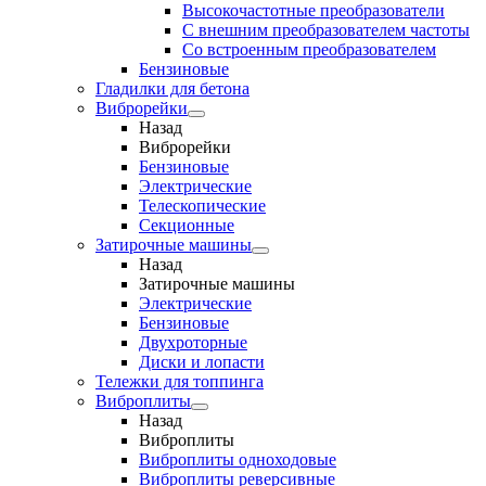
Высокочастотные преобразователи
С внешним преобразователем частоты
Cо встроенным преобразователем
Бензиновые
Гладилки для бетона
Виброрейки
Назад
Виброрейки
Бензиновые
Электрические
Телескопические
Секционные
Затирочные машины
Назад
Затирочные машины
Электрические
Бензиновые
Двухроторные
Диски и лопасти
Тележки для топпинга
Виброплиты
Назад
Виброплиты
Виброплиты одноходовые
Виброплиты реверсивные