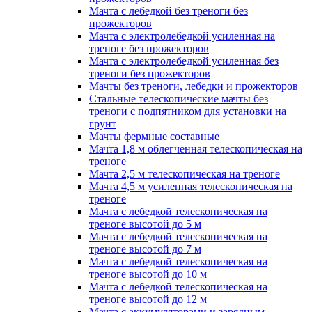
Мачта с лебедкой без треноги без
прожекторов
Мачта с электролебедкой усиленная на
треноге без прожекторов
Мачта с электролебедкой усиленная без
треноги без прожекторов
Мачты без треноги, лебедки и прожекторов
Стальные телескопические мачты без
треноги с подпятником для установки на
грунт
Мачты фермные составные
Мачта 1,8 м облегченная телескопическая на
треноге
Мачта 2,5 м телескопическая на треноге
Мачта 4,5 м усиленная телескопическая на
треноге
Мачта с лебедкой телескопическая на
треноге высотой до 5 м
Мачта с лебедкой телескопическая на
треноге высотой до 7 м
Мачта с лебедкой телескопическая на
треноге высотой до 10 м
Мачта с лебедкой телескопическая на
треноге высотой до 12 м
Мачта с аккумуляторами и зарядным