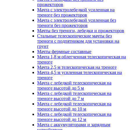
прожекторов
Мачта с электролебедкой усиленная на
треноге без прожекторов
Мачта с электролебедкой усиленная без
треноги без прожекторов
Мачты без треноги, лебедки и прожекторов
Стальные телескопические мачты без
треноги с подпятником для установки на
грунт
Мачты фермные составные
Мачта 1,8 м облегченная телескопическая на
треноге
Мачта 2,5 м телескопическая на треноге
Мачта 4,5 м усиленная телескопическая на
треноге
Мачта с лебедкой телескопическая на
треноге высотой до 5 м
Мачта с лебедкой телескопическая на
треноге высотой до 7 м
Мачта с лебедкой телескопическая на
треноге высотой до 10 м
Мачта с лебедкой телескопическая на
треноге высотой до 12 м
Мачта с аккумуляторами и зарядным
устройством