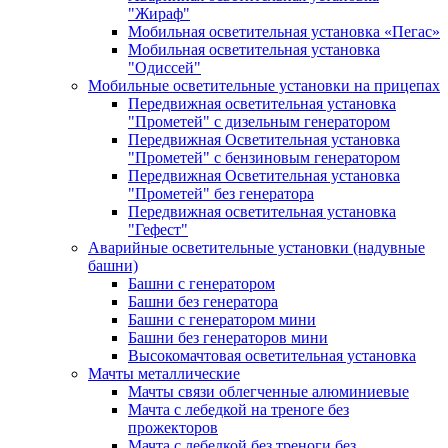
"Жираф"
Мобильная осветительная установка «Пегас»
Мобильная осветительная установка
"Одиссей"
Мобильные осветительные установки на прицепах
Передвижная осветительная установка
"Прометей" с дизельным генератором
Передвижная Осветительная установка
"Прометей" с бензиновым генератором
Передвижная Осветительная установка
"Прометей" без генератора
Передвижная осветительная установка
"Гефест"
Аварийные осветительные установки (надувные
башни)
Башни с генератором
Башни без генератора
Башни с генератором мини
Башни без генераторов мини
Высокомачтовая осветительная установка
Мачты металлические
Мачты связи облегченные алюминиевые
Мачта с лебедкой на треноге без
прожекторов
Мачта с лебедкой без треноги без