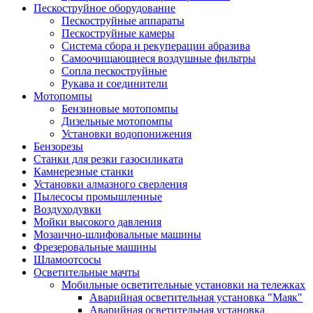
Пескоструйное оборудование
Пескоструйные аппараты
Пескоструйные камеры
Система сбора и рекуперации абразива
Самоочищающиеся воздушные фильтры
Сопла пескоструйные
Рукава и соединители
Мотопомпы
Бензиновые мотопомпы
Дизельные мотопомпы
Установки водопонижения
Бензорезы
Станки для резки газосиликата
Камнерезные станки
Установки алмазного сверления
Пылесосы промышленные
Воздуходувки
Мойки высокого давления
Мозаично-шлифовальные машины
Фрезеровальные машины
Шламоотсосы
Осветительные мачты
Мобильные осветительные установки на тележках
Аварийная осветительная установка "Маяк"
Аварийная осветительная установка