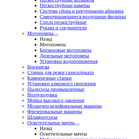
Пескоструйные камеры
Система сбора и рекуперации абразива
Самоочищающиеся воздушные фильтры
Сопла пескоструйные
Рукава и соединители
Мотопомпы
Назад
Мотопомпы
Бензиновые мотопомпы
Дизельные мотопомпы
Установки водопонижения
Бензорезы
Станки для резки газосиликата
Камнерезные станки
Установки алмазного сверления
Пылесосы промышленные
Воздуходувки
Мойки высокого давления
Мозаично-шлифовальные машины
Фрезеровальные машины
Шламоотсосы
Осветительные мачты
Назад
Осветительные мачты