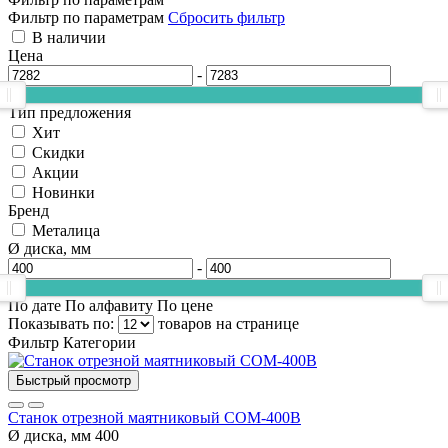
Фильтр по параметрам
Сбросить фильтр
В наличии
Цена
-
Тип предложения
Хит
Скидки
Акции
Новинки
Бренд
Металица
Ø диска, мм
-
По дате
По алфавиту
По цене
Показывать по:
товаров на странице
Фильтр
Категории
Быстрый просмотр
Станок отрезной маятниковый СОМ-400В
Ø диска, мм
400