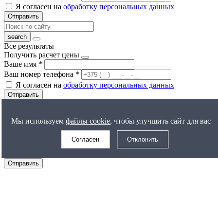
Я согласен на
обработку персональных данных
Отправить
Все результаты
Получить расчет цены
Ваше имя
*
Ваш номер телефона
*
Я согласен на
обработку персональных данных
Отправить
Задать вопрос
Ваше имя
*
Мы используем
файлы cookie
, чтобы улучшить сайт для вас
Ваш номер телефона
*
Согласен
Отклонить
Ваш вопрос
Я согласен на
обработку персональных данных
Отправить