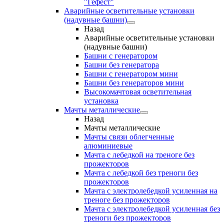
"Гефест"
Аварийные осветительные установки
(надувные башни)
Назад
Аварийные осветительные установки
(надувные башни)
Башни с генератором
Башни без генератора
Башни с генератором мини
Башни без генераторов мини
Высокомачтовая осветительная
установка
Мачты металлические
Назад
Мачты металлические
Мачты связи облегченные
алюминиевые
Мачта с лебедкой на треноге без
прожекторов
Мачта с лебедкой без треноги без
прожекторов
Мачта с электролебедкой усиленная на
треноге без прожекторов
Мачта с электролебедкой усиленная без
треноги без прожекторов