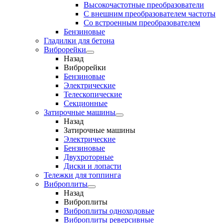
Высокочастотные преобразователи
С внешним преобразователем частоты
Cо встроенным преобразователем
Бензиновые
Гладилки для бетона
Виброрейки
Назад
Виброрейки
Бензиновые
Электрические
Телескопические
Секционные
Затирочные машины
Назад
Затирочные машины
Электрические
Бензиновые
Двухроторные
Диски и лопасти
Тележки для топпинга
Виброплиты
Назад
Виброплиты
Виброплиты одноходовые
Виброплиты реверсивные