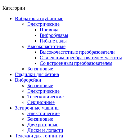
Категории
Вибраторы глубинные
Электрические
Привода
Вибробулавы
Гибкие валы
Высокочастотные
Высокочастотные преобразователи
С внешним преобразователем частоты
Cо встроенным преобразователем
Бензиновые
Гладилки для бетона
Виброрейки
Бензиновые
Электрические
Телескопические
Секционные
Затирочные машины
Электрические
Бензиновые
Двухроторные
Диски и лопасти
Тележки для топпинга