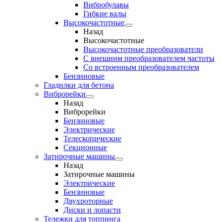
Вибробулавы
Гибкие валы
Высокочастотные
Назад
Высокочастотные
Высокочастотные преобразователи
С внешним преобразователем частоты
Cо встроенным преобразователем
Бензиновые
Гладилки для бетона
Виброрейки
Назад
Виброрейки
Бензиновые
Электрические
Телескопические
Секционные
Затирочные машины
Назад
Затирочные машины
Электрические
Бензиновые
Двухроторные
Диски и лопасти
Тележки для топпинга