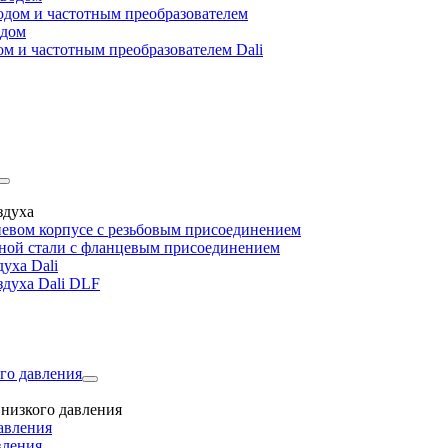
дом и частотным преобразователем
одом
м и частотным преобразователем Dali
здуха
евом корпусе с резьбовым присоединением
дной стали с фланцевым присоединением
уха Dali
здуха Dali DLF
го давления
низкого давления
авления
вления