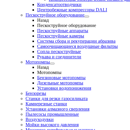
Конденсатоотводчики
Центробежные компрессоры DALI
Пескоструйное оборудование
Назад
Пескоструйное оборудование
Пескоструйные аппараты
Пескоструйные камеры
Система сбора и рекуперации абразива
Самоочищающиеся воздушные фильтры
Сопла пескоструйные
Рукава и соединители
Мотопомпы
Назад
Мотопомпы
Бензиновые мотопомпы
Дизельные мотопомпы
Установки водопонижения
Бензорезы
Станки для резки газосиликата
Камнерезные станки
Установки алмазного сверления
Пылесосы промышленные
Воздуходувки
Мойки высокого давления
Мозаично-шлифовальные машины