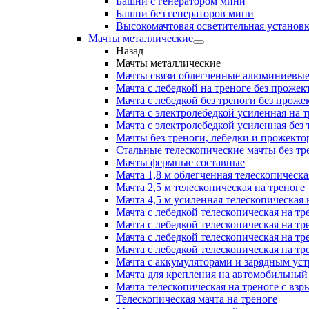
Башни с генератором мини
Башни без генераторов мини
Высокомачтовая осветительная установ
Мачты металлические
Назад
Мачты металлические
Мачты связи облегченные алюминиевы
Мачта с лебедкой на треноге без прожек
Мачта с лебедкой без треноги без проже
Мачта с электролебедкой усиленная на 
Мачта с электролебедкой усиленная без
Мачты без треноги, лебедки и прожекто
Стальные телескопические мачты без тр
Мачты фермные составные
Мачта 1,8 м облегченная телескопическа
Мачта 2,5 м телескопическая на треноге
Мачта 4,5 м усиленная телескопическая 
Мачта с лебедкой телескопическая на тр
Мачта с лебедкой телескопическая на тр
Мачта с лебедкой телескопическая на тр
Мачта с лебедкой телескопическая на тр
Мачта с аккумуляторами и зарядным ус
Мачта для крепления на автомобильный
Мачта телескопическая на треноге с в
Телескопическая мачта на треноге