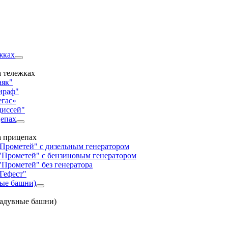
жках
 тележках
аяк"
ираф"
егас»
диссей"
цепах
а прицепах
"Прометей" с дизельным генератором
"Прометей" с бензиновым генератором
"Прометей" без генератора
Гефест"
ные башни)
надувные башни)