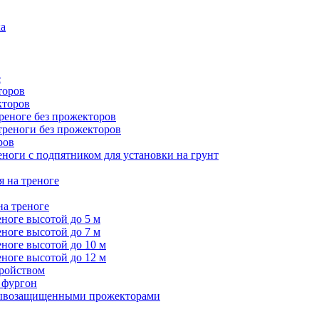
ка
е
торов
кторов
треноге без прожекторов
 треноги без прожекторов
ров
еноги с подпятником для установки на грунт
я на треноге
на треноге
еноге высотой до 5 м
еноге высотой до 7 м
еноге высотой до 10 м
еноге высотой до 12 м
тройством
 фургон
зрывозащищенными прожекторами