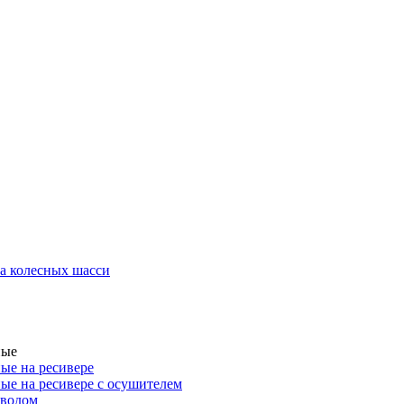
а колесных шасси
ные
ые на ресивере
ые на ресивере с осушителем
иводом