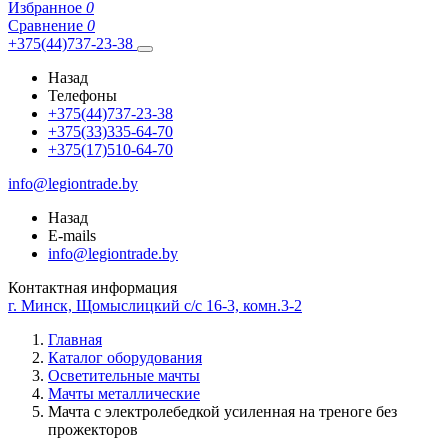
Избранное
0
Сравнение
0
+375(44)737-23-38
Назад
Телефоны
+375(44)737-23-38
+375(33)335-64-70
+375(17)510-64-70
info@legiontrade.by
Назад
E-mails
info@legiontrade.by
Контактная информация
г. Минск, Щомыслицкий с/с 16-3, комн.3-2
Главная
Каталог оборудования
Осветительные мачты
Мачты металлические
Мачта с электролебедкой усиленная на треноге без
прожекторов