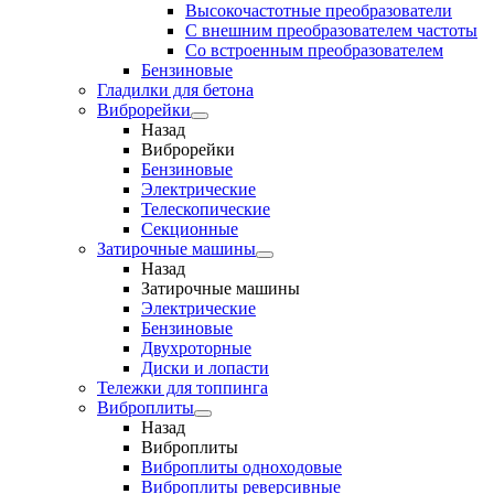
Высокочастотные преобразователи
С внешним преобразователем частоты
Cо встроенным преобразователем
Бензиновые
Гладилки для бетона
Виброрейки
Назад
Виброрейки
Бензиновые
Электрические
Телескопические
Секционные
Затирочные машины
Назад
Затирочные машины
Электрические
Бензиновые
Двухроторные
Диски и лопасти
Тележки для топпинга
Виброплиты
Назад
Виброплиты
Виброплиты одноходовые
Виброплиты реверсивные