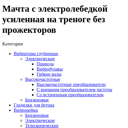
Мачта с электролебедкой
усиленная на треноге без
прожекторов
Категории
Вибраторы глубинные
Электрические
Привода
Вибробулавы
Гибкие валы
Высокочастотные
Высокочастотные преобразователи
С внешним преобразователем частоты
Cо встроенным преобразователем
Бензиновые
Гладилки для бетона
Виброрейки
Бензиновые
Электрические
Телескопические