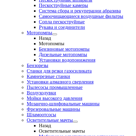
Пескоструйные камеры
Система сбора и рекуперации абразива
Самоочищающиеся воздушные фильтры
Сопла пескоструйные
Рукава и соединители
Мотопомпы
Назад
Мотопомпы
Бензиновые мотопомпы
Дизельные мотопомпы
Установки водопонижения
Бензорезы
Станки для резки газосиликата
Камнерезные станки
Установки алмазного сверления
Пылесосы промышленные
Воздуходувки
Мойки высокого давления
Мозаично-шлифовальные машины
Фрезеровальные машины
Шламоотсосы
Осветительные мачты
Назад
Осветительные мачты