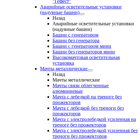
"Гефест"
Аварийные осветительные установки
(надувные башни)
Назад
Аварийные осветительные установки
(надувные башни)
Башни с генератором
Башни без генератора
Башни с генератором мини
Башни без генераторов мини
Высокомачтовая осветительная
установка
Мачты металлические
Назад
Мачты металлические
Мачты связи облегченные
алюминиевые
Мачта с лебедкой на треноге без
прожекторов
Мачта с лебедкой без треноги без
прожекторов
Мачта с электролебедкой усиленная на
треноге без прожекторов
Мачта с электролебедкой усиленная без
треноги без прожекторов