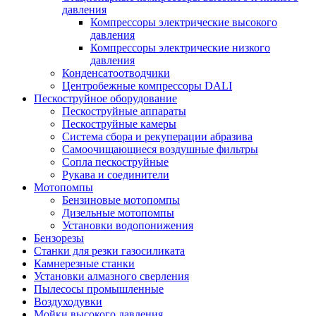
давления
Компрессоры электрические высокого
давления
Компрессоры электрические низкого
давления
Конденсатоотводчики
Центробежные компрессоры DALI
Пескоструйное оборудование
Пескоструйные аппараты
Пескоструйные камеры
Система сбора и рекуперации абразива
Самоочищающиеся воздушные фильтры
Сопла пескоструйные
Рукава и соединители
Мотопомпы
Бензиновые мотопомпы
Дизельные мотопомпы
Установки водопонижения
Бензорезы
Станки для резки газосиликата
Камнерезные станки
Установки алмазного сверления
Пылесосы промышленные
Воздуходувки
Мойки высокого давления