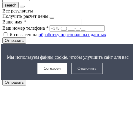
Все результаты
Получить расчет цены
Ваше имя
*
Ваш номер телефона
*
Я согласен на
обработку персональных данных
Отправить
Задать вопрос
Ваше имя
*
Мы используем
файлы cookie
, чтобы улучшить сайт для вас
Ваш номер телефона
*
Согласен
Отклонить
Ваш вопрос
Я согласен на
обработку персональных данных
Отправить