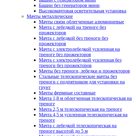
Башни без генераторов мини
Высокомачтовая осветительная установка
Мачты металлические
Мачты связи облегченные алюминиевые
Мачта с лебедкой на треноге без
прожекторов
Мачта с лебедкой без треноги без
прожекторов
Мачта с электролебедкой усиленная на
треноге без прожекторов
Мачта с электролебедкой усиленная без
треноги без прожекторов
Мачты без треноги, лебедки и прожекторов
Стальные телескопические мачты без
треноги с подпятником для установки на
грунт
Мачты фермные составные
Мачта 1,8 м облегченная телескопическая на
треноге
Мачта 2,5 м телескопическая на треноге
Мачта 4,5 м усиленная телескопическая на
треноге
Мачта с лебедкой телескопическая на
треноге высотой до 5 м