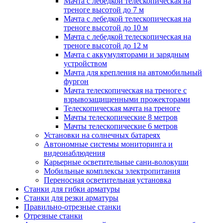
Мачта с лебедкой телескопическая на
треноге высотой до 7 м
Мачта с лебедкой телескопическая на
треноге высотой до 10 м
Мачта с лебедкой телескопическая на
треноге высотой до 12 м
Мачта с аккумуляторами и зарядным
устройством
Мачта для крепления на автомобильный
фургон
Мачта телескопическая на треноге с
взрывозащищенными прожекторами
Телескопическая мачта на треноге
Мачты телескопические 8 метров
Мачты телескопические 6 метров
Установки на солнечных батареях
Автономные системы мониторинга и
видеонаблюдения
Карьерные осветительные сани-волокуши
Мобильные комплексы электропитания
Переносная осветительная установка
Станки для гибки арматуры
Станки для резки арматуры
Правильно-отрезные станки
Отрезные станки