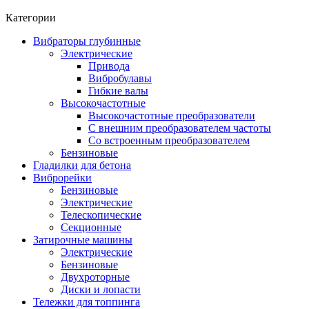
Категории
Вибраторы глубинные
Электрические
Привода
Вибробулавы
Гибкие валы
Высокочастотные
Высокочастотные преобразователи
С внешним преобразователем частоты
Cо встроенным преобразователем
Бензиновые
Гладилки для бетона
Виброрейки
Бензиновые
Электрические
Телескопические
Секционные
Затирочные машины
Электрические
Бензиновые
Двухроторные
Диски и лопасти
Тележки для топпинга