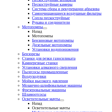
Пескоструйные камеры
Система сбора и рекуперации абразива
Самоочищающиеся воздушные фильтры
Сопла пескоструйные
Рукава и соединители
Мотопомпы
Назад
Мотопомпы
Бензиновые мотопомпы
Дизельные мотопомпы
Установки водопонижения
Бензорезы
Станки для резки газосиликата
Камнерезные станки
Установки алмазного сверления
Пылесосы промышленные
Воздуходувки
Мойки высокого давления
Мозаично-шлифовальные машины
Фрезеровальные машины
Шламоотсосы
Осветительные мачты
Назад
Осветительные мачты