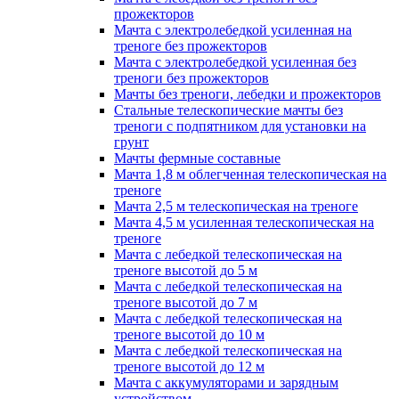
прожекторов
Мачта с электролебедкой усиленная на
треноге без прожекторов
Мачта с электролебедкой усиленная без
треноги без прожекторов
Мачты без треноги, лебедки и прожекторов
Стальные телескопические мачты без
треноги с подпятником для установки на
грунт
Мачты фермные составные
Мачта 1,8 м облегченная телескопическая на
треноге
Мачта 2,5 м телескопическая на треноге
Мачта 4,5 м усиленная телескопическая на
треноге
Мачта с лебедкой телескопическая на
треноге высотой до 5 м
Мачта с лебедкой телескопическая на
треноге высотой до 7 м
Мачта с лебедкой телескопическая на
треноге высотой до 10 м
Мачта с лебедкой телескопическая на
треноге высотой до 12 м
Мачта с аккумуляторами и зарядным
устройством