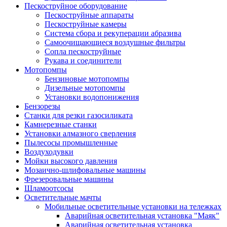
Пескоструйное оборудование
Пескоструйные аппараты
Пескоструйные камеры
Система сбора и рекуперации абразива
Самоочищающиеся воздушные фильтры
Сопла пескоструйные
Рукава и соединители
Мотопомпы
Бензиновые мотопомпы
Дизельные мотопомпы
Установки водопонижения
Бензорезы
Станки для резки газосиликата
Камнерезные станки
Установки алмазного сверления
Пылесосы промышленные
Воздуходувки
Мойки высокого давления
Мозаично-шлифовальные машины
Фрезеровальные машины
Шламоотсосы
Осветительные мачты
Мобильные осветительные установки на тележках
Аварийная осветительная установка "Маяк"
Аварийная осветительная установка