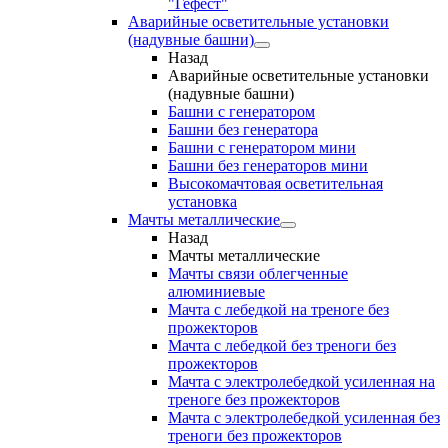
"Гефест"
Аварийные осветительные установки
(надувные башни)
Назад
Аварийные осветительные установки
(надувные башни)
Башни с генератором
Башни без генератора
Башни с генератором мини
Башни без генераторов мини
Высокомачтовая осветительная
установка
Мачты металлические
Назад
Мачты металлические
Мачты связи облегченные
алюминиевые
Мачта с лебедкой на треноге без
прожекторов
Мачта с лебедкой без треноги без
прожекторов
Мачта с электролебедкой усиленная на
треноге без прожекторов
Мачта с электролебедкой усиленная без
треноги без прожекторов