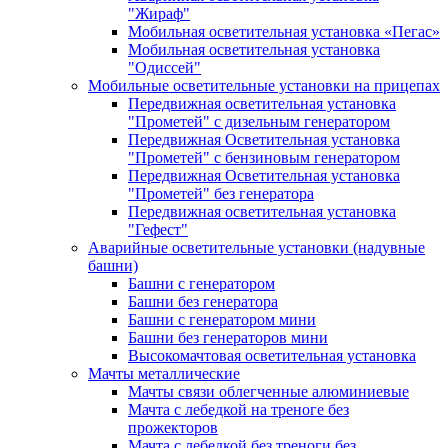
"Жираф"
Мобильная осветительная установка «Пегас»
Мобильная осветительная установка
"Одиссей"
Мобильные осветительные установки на прицепах
Передвижная осветительная установка
"Прометей" с дизельным генератором
Передвижная Осветительная установка
"Прометей" с бензиновым генератором
Передвижная Осветительная установка
"Прометей" без генератора
Передвижная осветительная установка
"Гефест"
Аварийные осветительные установки (надувные
башни)
Башни с генератором
Башни без генератора
Башни с генератором мини
Башни без генераторов мини
Высокомачтовая осветительная установка
Мачты металлические
Мачты связи облегченные алюминиевые
Мачта с лебедкой на треноге без
прожекторов
Мачта с лебедкой без треноги без