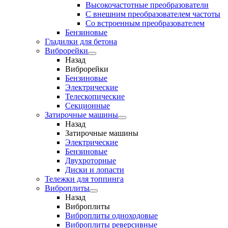
Высокочастотные преобразователи
С внешним преобразователем частоты
Cо встроенным преобразователем
Бензиновые
Гладилки для бетона
Виброрейки
Назад
Виброрейки
Бензиновые
Электрические
Телескопические
Секционные
Затирочные машины
Назад
Затирочные машины
Электрические
Бензиновые
Двухроторные
Диски и лопасти
Тележки для топпинга
Виброплиты
Назад
Виброплиты
Виброплиты одноходовые
Виброплиты реверсивные