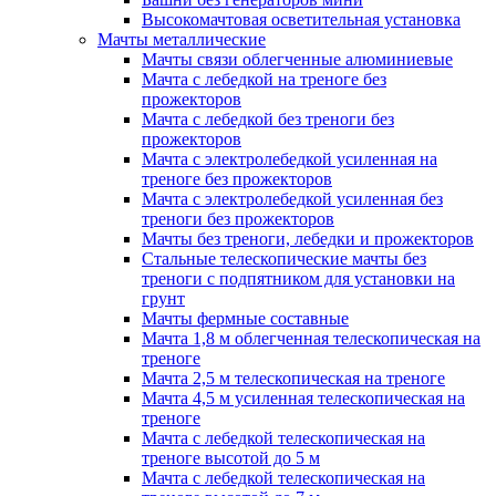
Высокомачтовая осветительная установка
Мачты металлические
Мачты связи облегченные алюминиевые
Мачта с лебедкой на треноге без
прожекторов
Мачта с лебедкой без треноги без
прожекторов
Мачта с электролебедкой усиленная на
треноге без прожекторов
Мачта с электролебедкой усиленная без
треноги без прожекторов
Мачты без треноги, лебедки и прожекторов
Стальные телескопические мачты без
треноги с подпятником для установки на
грунт
Мачты фермные составные
Мачта 1,8 м облегченная телескопическая на
треноге
Мачта 2,5 м телескопическая на треноге
Мачта 4,5 м усиленная телескопическая на
треноге
Мачта с лебедкой телескопическая на
треноге высотой до 5 м
Мачта с лебедкой телескопическая на