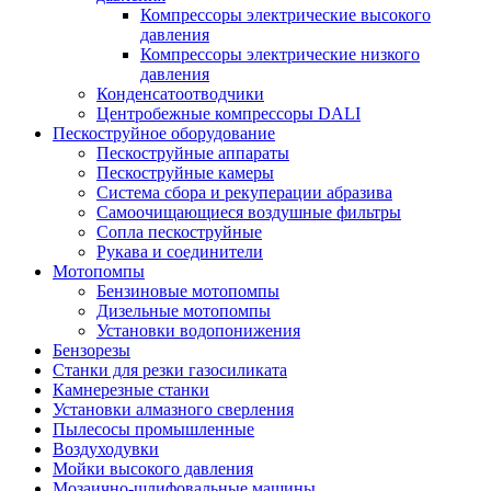
Компрессоры электрические высокого
давления
Компрессоры электрические низкого
давления
Конденсатоотводчики
Центробежные компрессоры DALI
Пескоструйное оборудование
Пескоструйные аппараты
Пескоструйные камеры
Система сбора и рекуперации абразива
Самоочищающиеся воздушные фильтры
Сопла пескоструйные
Рукава и соединители
Мотопомпы
Бензиновые мотопомпы
Дизельные мотопомпы
Установки водопонижения
Бензорезы
Станки для резки газосиликата
Камнерезные станки
Установки алмазного сверления
Пылесосы промышленные
Воздуходувки
Мойки высокого давления
Мозаично-шлифовальные машины