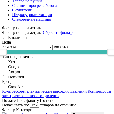
Тепловые пушки
Станции прогрева бетона
Осушители
Штукатурные станции
Стенорезные машины
Фильтр по параметрам
Фильтр по параметрам
Сбросить фильтр
В наличии
Цена
-
Тип предложения
Хит
Скидки
Акции
Новинки
Бренд
CrossAir
Компрессоры электрические высокого давления
Компрессоры
электрические низкого давления
По дате
По алфавиту
По цене
Показывать по:
товаров на странице
Фильтр
Категории