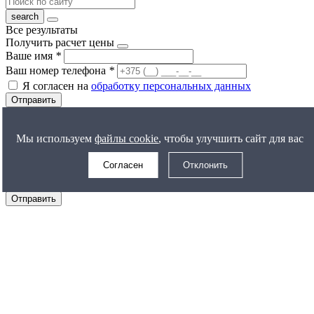
Все результаты
Получить расчет цены
Ваше имя
*
Ваш номер телефона
*
Я согласен на
обработку персональных данных
Отправить
Задать вопрос
Ваше имя
*
Мы используем
файлы cookie
, чтобы улучшить сайт для вас
Ваш номер телефона
*
Согласен
Отклонить
Ваш вопрос
Я согласен на
обработку персональных данных
Отправить