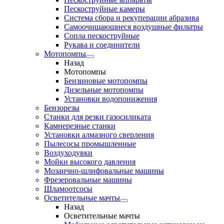
Пескоструйные камеры
Система сбора и рекуперации абразива
Самоочищающиеся воздушные фильтры
Сопла пескоструйные
Рукава и соединители
Мотопомпы
Назад
Мотопомпы
Бензиновые мотопомпы
Дизельные мотопомпы
Установки водопонижения
Бензорезы
Станки для резки газосиликата
Камнерезные станки
Установки алмазного сверления
Пылесосы промышленные
Воздуходувки
Мойки высокого давления
Мозаично-шлифовальные машины
Фрезеровальные машины
Шламоотсосы
Осветительные мачты
Назад
Осветительные мачты