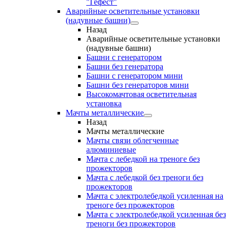
"Гефест"
Аварийные осветительные установки
(надувные башни)
Назад
Аварийные осветительные установки
(надувные башни)
Башни с генератором
Башни без генератора
Башни с генератором мини
Башни без генераторов мини
Высокомачтовая осветительная
установка
Мачты металлические
Назад
Мачты металлические
Мачты связи облегченные
алюминиевые
Мачта с лебедкой на треноге без
прожекторов
Мачта с лебедкой без треноги без
прожекторов
Мачта с электролебедкой усиленная на
треноге без прожекторов
Мачта с электролебедкой усиленная без
треноги без прожекторов