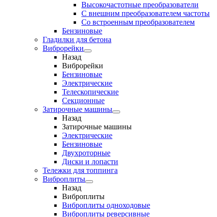
Высокочастотные преобразователи
С внешним преобразователем частоты
Cо встроенным преобразователем
Бензиновые
Гладилки для бетона
Виброрейки
Назад
Виброрейки
Бензиновые
Электрические
Телескопические
Секционные
Затирочные машины
Назад
Затирочные машины
Электрические
Бензиновые
Двухроторные
Диски и лопасти
Тележки для топпинга
Виброплиты
Назад
Виброплиты
Виброплиты одноходовые
Виброплиты реверсивные