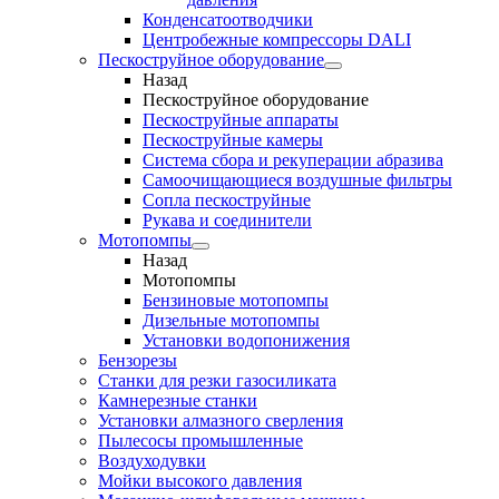
Конденсатоотводчики
Центробежные компрессоры DALI
Пескоструйное оборудование
Назад
Пескоструйное оборудование
Пескоструйные аппараты
Пескоструйные камеры
Система сбора и рекуперации абразива
Самоочищающиеся воздушные фильтры
Сопла пескоструйные
Рукава и соединители
Мотопомпы
Назад
Мотопомпы
Бензиновые мотопомпы
Дизельные мотопомпы
Установки водопонижения
Бензорезы
Станки для резки газосиликата
Камнерезные станки
Установки алмазного сверления
Пылесосы промышленные
Воздуходувки
Мойки высокого давления