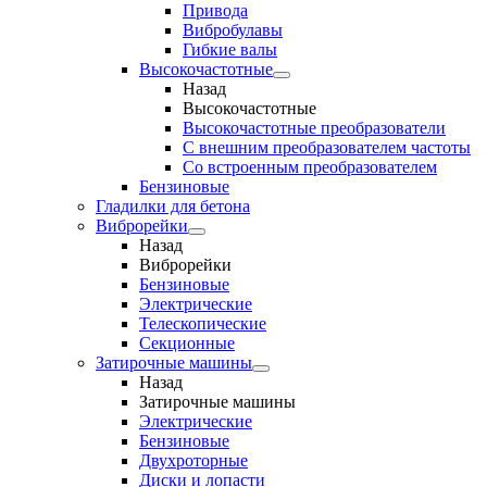
Привода
Вибробулавы
Гибкие валы
Высокочастотные
Назад
Высокочастотные
Высокочастотные преобразователи
С внешним преобразователем частоты
Cо встроенным преобразователем
Бензиновые
Гладилки для бетона
Виброрейки
Назад
Виброрейки
Бензиновые
Электрические
Телескопические
Секционные
Затирочные машины
Назад
Затирочные машины
Электрические
Бензиновые
Двухроторные
Диски и лопасти