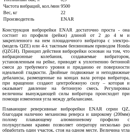
Частота вибраций, кол./мин
9500
Вес, кг
22
Производитель
ENAR
Конструкция виброрейки ENAR достаточно проста - она
состоит из профиля (рейки) длиной от 2 до 4 м и
закрепленного на нем площадочного вибратора с электро-
(модель QZE) или 4-х тактным бензиновым приводом Honda
(QZGH). Принцип действия виброрейки основан на том, что
вибрационные колебания, создаваемые вибратором,
установленным на рейке, приводят к уплотнению бетонной
смеси до требуемого уровня и приданию ее поверхности
идеальной гладкости. Двойные подвижные и неподвижные
дебалансы, размещенные на концах вала ротора вибратора,
при вращении создают центробежную силу – которая и
оказывает давление на бетонную смесь. Регулировка
величины вынуждающей силы вибратора происходит при
помощи изменения угла между дебалансами.
Плавающие реверсивные виброрейки ENAR серии QZ,
благодаря наличию механизма реверса и широкому (200мм)
полому плавающему алюминиевому профилю с
полукруглыми краями позволяет оператору несколько раз
обработать один участок, стоя на одном месте. Величина угла