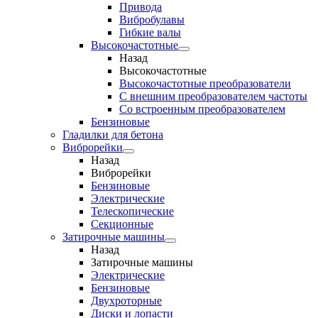
Привода
Вибробулавы
Гибкие валы
Высокочастотные
Назад
Высокочастотные
Высокочастотные преобразователи
С внешним преобразователем частоты
Cо встроенным преобразователем
Бензиновые
Гладилки для бетона
Виброрейки
Назад
Виброрейки
Бензиновые
Электрические
Телескопические
Секционные
Затирочные машины
Назад
Затирочные машины
Электрические
Бензиновые
Двухроторные
Диски и лопасти