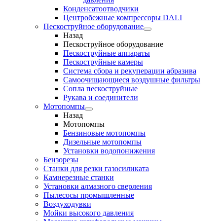
Конденсатоотводчики
Центробежные компрессоры DALI
Пескоструйное оборудование
Назад
Пескоструйное оборудование
Пескоструйные аппараты
Пескоструйные камеры
Система сбора и рекуперации абразива
Самоочищающиеся воздушные фильтры
Сопла пескоструйные
Рукава и соединители
Мотопомпы
Назад
Мотопомпы
Бензиновые мотопомпы
Дизельные мотопомпы
Установки водопонижения
Бензорезы
Станки для резки газосиликата
Камнерезные станки
Установки алмазного сверления
Пылесосы промышленные
Воздуходувки
Мойки высокого давления