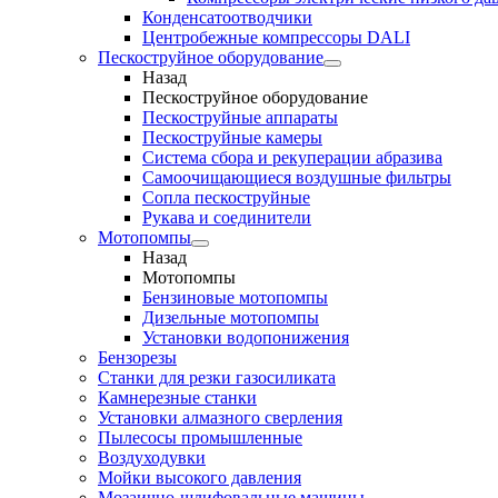
Конденсатоотводчики
Центробежные компрессоры DALI
Пескоструйное оборудование
Назад
Пескоструйное оборудование
Пескоструйные аппараты
Пескоструйные камеры
Система сбора и рекуперации абразива
Самоочищающиеся воздушные фильтры
Сопла пескоструйные
Рукава и соединители
Мотопомпы
Назад
Мотопомпы
Бензиновые мотопомпы
Дизельные мотопомпы
Установки водопонижения
Бензорезы
Станки для резки газосиликата
Камнерезные станки
Установки алмазного сверления
Пылесосы промышленные
Воздуходувки
Мойки высокого давления
Мозаично-шлифовальные машины