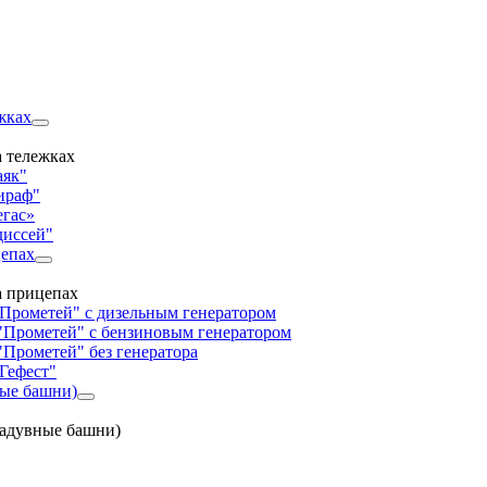
жках
 тележках
аяк"
ираф"
егас»
диссей"
цепах
а прицепах
"Прометей" с дизельным генератором
"Прометей" с бензиновым генератором
"Прометей" без генератора
Гефест"
ные башни)
надувные башни)