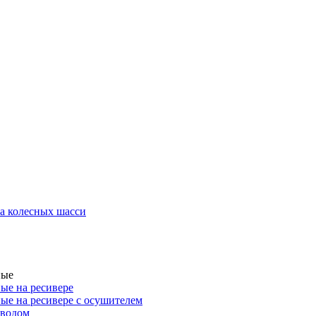
а колесных шасси
ные
ые на ресивере
ые на ресивере с осушителем
иводом