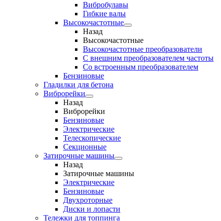
Вибробулавы
Гибкие валы
Высокочастотные
Назад
Высокочастотные
Высокочастотные преобразователи
С внешним преобразователем частоты
Cо встроенным преобразователем
Бензиновые
Гладилки для бетона
Виброрейки
Назад
Виброрейки
Бензиновые
Электрические
Телескопические
Секционные
Затирочные машины
Назад
Затирочные машины
Электрические
Бензиновые
Двухроторные
Диски и лопасти
Тележки для топпинга