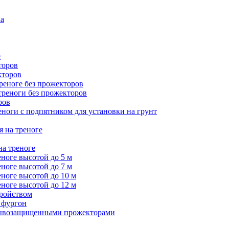
ка
е
торов
кторов
треноге без прожекторов
 треноги без прожекторов
ров
еноги с подпятником для установки на грунт
я на треноге
на треноге
еноге высотой до 5 м
еноге высотой до 7 м
еноге высотой до 10 м
еноге высотой до 12 м
тройством
 фургон
зрывозащищенными прожекторами