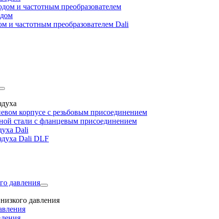
дом и частотным преобразователем
одом
м и частотным преобразователем Dali
здуха
евом корпусе с резьбовым присоединением
дной стали с фланцевым присоединением
уха Dali
здуха Dali DLF
го давления
низкого давления
авления
вления