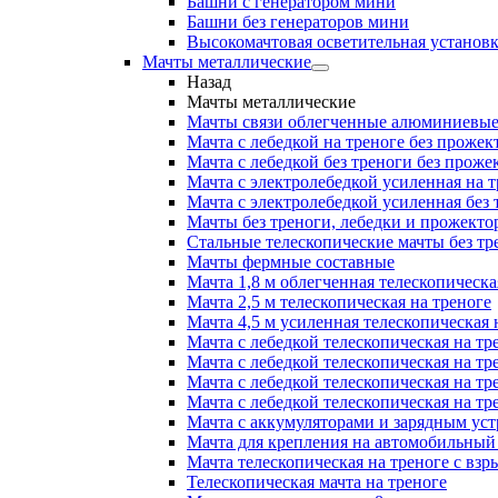
Башни с генератором мини
Башни без генераторов мини
Высокомачтовая осветительная установ
Мачты металлические
Назад
Мачты металлические
Мачты связи облегченные алюминиевы
Мачта с лебедкой на треноге без прожек
Мачта с лебедкой без треноги без проже
Мачта с электролебедкой усиленная на 
Мачта с электролебедкой усиленная без
Мачты без треноги, лебедки и прожекто
Стальные телескопические мачты без тр
Мачты фермные составные
Мачта 1,8 м облегченная телескопическа
Мачта 2,5 м телескопическая на треноге
Мачта 4,5 м усиленная телескопическая 
Мачта с лебедкой телескопическая на тр
Мачта с лебедкой телескопическая на тр
Мачта с лебедкой телескопическая на тр
Мачта с лебедкой телескопическая на тр
Мачта с аккумуляторами и зарядным ус
Мачта для крепления на автомобильный
Мачта телескопическая на треноге с в
Телескопическая мачта на треноге