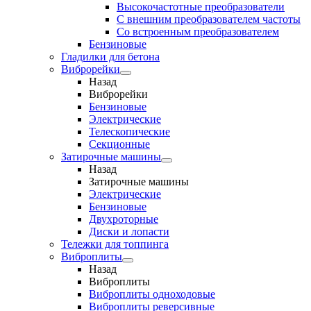
Высокочастотные преобразователи
С внешним преобразователем частоты
Cо встроенным преобразователем
Бензиновые
Гладилки для бетона
Виброрейки
Назад
Виброрейки
Бензиновые
Электрические
Телескопические
Секционные
Затирочные машины
Назад
Затирочные машины
Электрические
Бензиновые
Двухроторные
Диски и лопасти
Тележки для топпинга
Виброплиты
Назад
Виброплиты
Виброплиты одноходовые
Виброплиты реверсивные