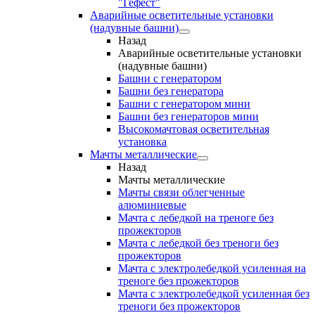
"Гефест"
Аварийные осветительные установки
(надувные башни)
Назад
Аварийные осветительные установки
(надувные башни)
Башни с генератором
Башни без генератора
Башни с генератором мини
Башни без генераторов мини
Высокомачтовая осветительная
установка
Мачты металлические
Назад
Мачты металлические
Мачты связи облегченные
алюминиевые
Мачта с лебедкой на треноге без
прожекторов
Мачта с лебедкой без треноги без
прожекторов
Мачта с электролебедкой усиленная на
треноге без прожекторов
Мачта с электролебедкой усиленная без
треноги без прожекторов