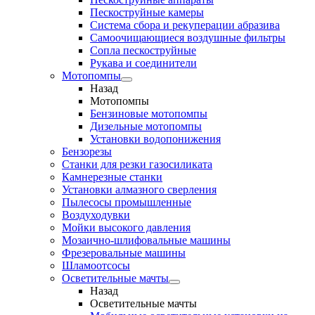
Пескоструйные камеры
Система сбора и рекуперации абразива
Самоочищающиеся воздушные фильтры
Сопла пескоструйные
Рукава и соединители
Мотопомпы
Назад
Мотопомпы
Бензиновые мотопомпы
Дизельные мотопомпы
Установки водопонижения
Бензорезы
Станки для резки газосиликата
Камнерезные станки
Установки алмазного сверления
Пылесосы промышленные
Воздуходувки
Мойки высокого давления
Мозаично-шлифовальные машины
Фрезеровальные машины
Шламоотсосы
Осветительные мачты
Назад
Осветительные мачты