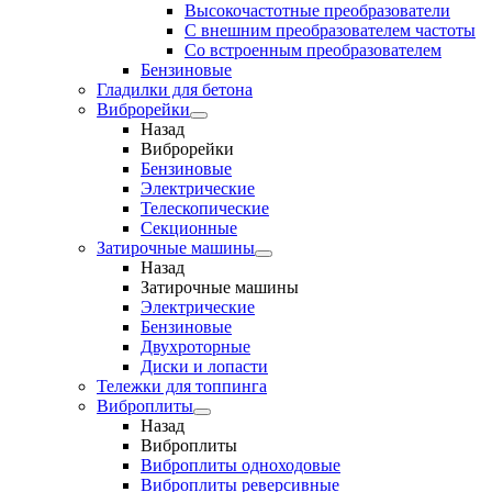
Высокочастотные преобразователи
С внешним преобразователем частоты
Cо встроенным преобразователем
Бензиновые
Гладилки для бетона
Виброрейки
Назад
Виброрейки
Бензиновые
Электрические
Телескопические
Секционные
Затирочные машины
Назад
Затирочные машины
Электрические
Бензиновые
Двухроторные
Диски и лопасти
Тележки для топпинга
Виброплиты
Назад
Виброплиты
Виброплиты одноходовые
Виброплиты реверсивные