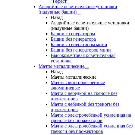
"Гефест"
Аварийные осветительные установки
(надувные башни)
Назад
Аварийные осветительные установки
(надувные башни)
Башни с генератором
Башни без генератора
Башни с генератором мини
Башни без генераторов мини
Высокомачтовая осветительная
установка
Мачты металлические
Назад
Мачты металлические
Мачты связи облегченные
алюминиевые
Мачта с лебедкой на треноге без
прожекторов
Мачта с лебедкой без треноги без
прожекторов
Мачта с электролебедкой усиленная на
треноге без прожекторов
Мачта с электролебедкой усиленная без
треноги без прожекторов