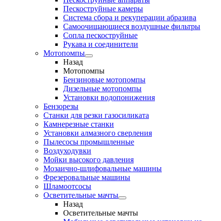
Пескоструйные камеры
Система сбора и рекуперации абразива
Самоочищающиеся воздушные фильтры
Сопла пескоструйные
Рукава и соединители
Мотопомпы
Назад
Мотопомпы
Бензиновые мотопомпы
Дизельные мотопомпы
Установки водопонижения
Бензорезы
Станки для резки газосиликата
Камнерезные станки
Установки алмазного сверления
Пылесосы промышленные
Воздуходувки
Мойки высокого давления
Мозаично-шлифовальные машины
Фрезеровальные машины
Шламоотсосы
Осветительные мачты
Назад
Осветительные мачты