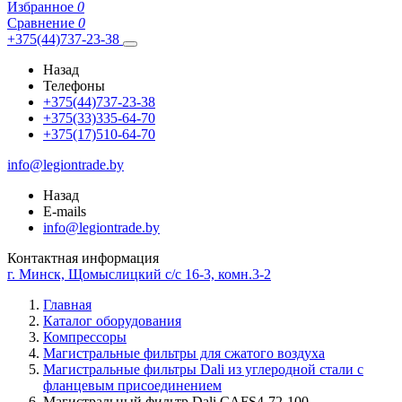
Избранное
0
Сравнение
0
+375(44)737-23-38
Назад
Телефоны
+375(44)737-23-38
+375(33)335-64-70
+375(17)510-64-70
info@legiontrade.by
Назад
E-mails
info@legiontrade.by
Контактная информация
г. Минск, Щомыслицкий с/с 16-3, комн.3-2
Главная
Каталог оборудования
Компрессоры
Магистральные фильтры для сжатого воздуха
Магистральные фильтры Dali из углеродной стали с
фланцевым присоединением
Магистральный фильтр Dali CAFS4-72-100