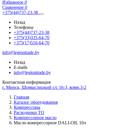
Избранное
0
Сравнение
0
+375(44)737-23-38
Назад
Телефоны
+375(44)737-23-38
+375(33)335-64-70
+375(17)510-64-70
info@legiontrade.by
Назад
E-mails
info@legiontrade.by
Контактная информация
г. Минск, Щомыслицкий с/с 16-3, комн.3-2
Главная
Каталог оборудования
Компрессоры
Расходники ТО
Компрессорное масло
Масло компрессорное DALI-OIL 10л