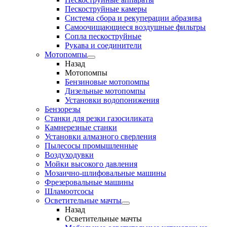
Пескоструйные камеры
Система сбора и рекуперации абразива
Самоочищающиеся воздушные фильтры
Сопла пескоструйные
Рукава и соединители
Мотопомпы
Назад
Мотопомпы
Бензиновые мотопомпы
Дизельные мотопомпы
Установки водопонижения
Бензорезы
Станки для резки газосиликата
Камнерезные станки
Установки алмазного сверления
Пылесосы промышленные
Воздуходувки
Мойки высокого давления
Мозаично-шлифовальные машины
Фрезеровальные машины
Шламоотсосы
Осветительные мачты
Назад
Осветительные мачты