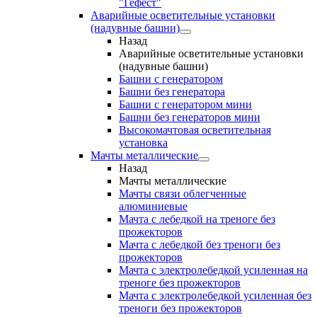
"Гефест"
Аварийные осветительные установки
(надувные башни)
Назад
Аварийные осветительные установки
(надувные башни)
Башни с генератором
Башни без генератора
Башни с генератором мини
Башни без генераторов мини
Высокомачтовая осветительная
установка
Мачты металлические
Назад
Мачты металлические
Мачты связи облегченные
алюминиевые
Мачта с лебедкой на треноге без
прожекторов
Мачта с лебедкой без треноги без
прожекторов
Мачта с электролебедкой усиленная на
треноге без прожекторов
Мачта с электролебедкой усиленная без
треноги без прожекторов