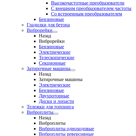
Высокочастотные преобразователи
С внешним преобразователем частоты
Cо встроенным преобразователем
Бензиновые
Гладилки для бетона
Виброрейки
Назад
Виброрейки
Бензиновые
Электрические
Телескопические
Секционные
Затирочные машины
Назад
Затирочные машины
Электрические
Бензиновые
Двухроторные
Диски и лопасти
Тележки для топпинга
Виброплиты
Назад
Виброплиты
Виброплиты одноходовые
Виброплиты реверсивные