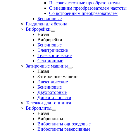
Высокочастотные преобразователи
С внешним преобразователем частоты
Cо встроенным преобразователем
Бензиновые
Гладилки для бетона
Виброрейки
Назад
Виброрейки
Бензиновые
Электрические
Телескопические
Секционные
Затирочные машины
Назад
Затирочные машины
Электрические
Бензиновые
Двухроторные
Диски и лопасти
Тележки для топпинга
Виброплиты
Назад
Виброплиты
Виброплиты одноходовые
Виброплиты реверсивные