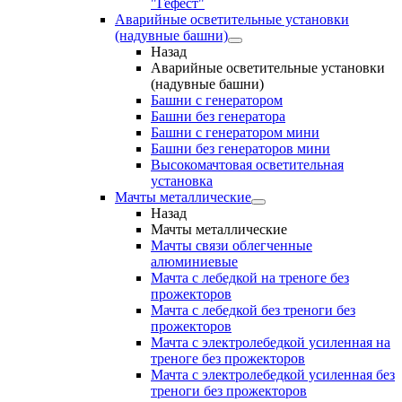
"Гефест"
Аварийные осветительные установки
(надувные башни)
Назад
Аварийные осветительные установки
(надувные башни)
Башни с генератором
Башни без генератора
Башни с генератором мини
Башни без генераторов мини
Высокомачтовая осветительная
установка
Мачты металлические
Назад
Мачты металлические
Мачты связи облегченные
алюминиевые
Мачта с лебедкой на треноге без
прожекторов
Мачта с лебедкой без треноги без
прожекторов
Мачта с электролебедкой усиленная на
треноге без прожекторов
Мачта с электролебедкой усиленная без
треноги без прожекторов