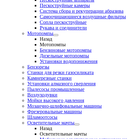
Пескоструйные камеры
Система сбора и рекуперации абразива
Самоочищающиеся воздушные фильтры
Сопла пескоструйные
Рукава и соединители
Мотопомпы
Назад
Мотопомпы
Бензиновые мотопомпы
Дизельные мотопомпы
Установки водопонижения
Бензорезы
Станки для резки газосиликата
Камнерезные станки
Установки алмазного сверления
Пылесосы промышленные
Воздуходувки
Мойки высокого давления
Мозаично-шлифовальные машины
Фрезеровальные машины
Шламоотсосы
Осветительные мачты
Назад
Осветительные мачты