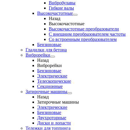
Вибробулавы
Гибкие валы
Высокочастотные
Назад
Высокочастотные
Высокочастотные преобразователи
С внешним преобразователем частоты
Cо встроенным преобразователем
Бензиновые
Гладилки для бетона
Виброрейки
Назад
Виброрейки
Бензиновые
Электрические
Телескопические
Секционные
Затирочные машины
Назад
Затирочные машины
Электрические
Бензиновые
Двухроторные
Диски и лопасти
Тележки для топпинга