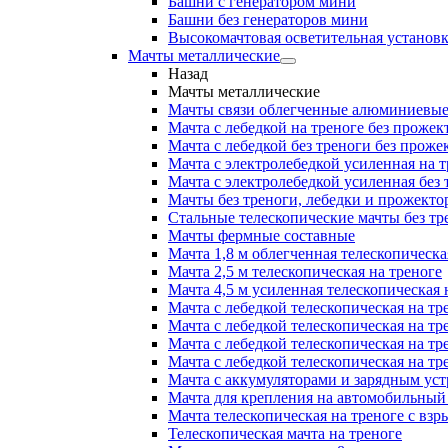
Башни с генератором мини
Башни без генераторов мини
Высокомачтовая осветительная установ
Мачты металлические
Назад
Мачты металлические
Мачты связи облегченные алюминиевы
Мачта с лебедкой на треноге без прожек
Мачта с лебедкой без треноги без проже
Мачта с электролебедкой усиленная на 
Мачта с электролебедкой усиленная без
Мачты без треноги, лебедки и прожекто
Стальные телескопические мачты без тр
Мачты фермные составные
Мачта 1,8 м облегченная телескопическа
Мачта 2,5 м телескопическая на треноге
Мачта 4,5 м усиленная телескопическая 
Мачта с лебедкой телескопическая на тр
Мачта с лебедкой телескопическая на тр
Мачта с лебедкой телескопическая на тр
Мачта с лебедкой телескопическая на тр
Мачта с аккумуляторами и зарядным ус
Мачта для крепления на автомобильный
Мачта телескопическая на треноге с в
Телескопическая мачта на треноге