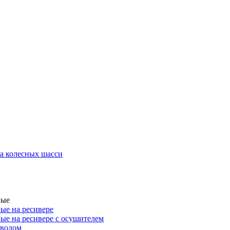
а колесных шасси
ные
ые на ресивере
ые на ресивере с осушителем
иводом