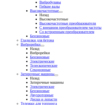
Вибробулавы
Гибкие валы
Высокочастотные
Назад
Высокочастотные
Высокочастотные преобразователи
С внешним преобразователем частоты
Cо встроенным преобразователем
Бензиновые
Гладилки для бетона
Виброрейки
Назад
Виброрейки
Бензиновые
Электрические
Телескопические
Секционные
Затирочные машины
Назад
Затирочные машины
Электрические
Бензиновые
Двухроторные
Диски и лопасти
Тележки для топпинга