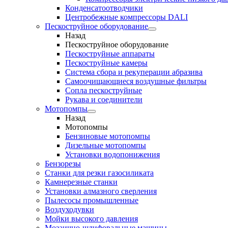
Конденсатоотводчики
Центробежные компрессоры DALI
Пескоструйное оборудование
Назад
Пескоструйное оборудование
Пескоструйные аппараты
Пескоструйные камеры
Система сбора и рекуперации абразива
Самоочищающиеся воздушные фильтры
Сопла пескоструйные
Рукава и соединители
Мотопомпы
Назад
Мотопомпы
Бензиновые мотопомпы
Дизельные мотопомпы
Установки водопонижения
Бензорезы
Станки для резки газосиликата
Камнерезные станки
Установки алмазного сверления
Пылесосы промышленные
Воздуходувки
Мойки высокого давления
Мозаично-шлифовальные машины