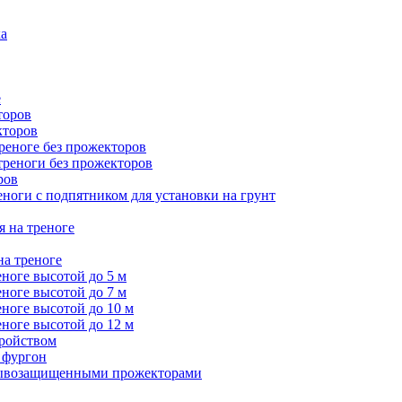
ка
е
торов
кторов
треноге без прожекторов
 треноги без прожекторов
ров
еноги с подпятником для установки на грунт
я на треноге
на треноге
еноге высотой до 5 м
еноге высотой до 7 м
еноге высотой до 10 м
еноге высотой до 12 м
тройством
 фургон
зрывозащищенными прожекторами