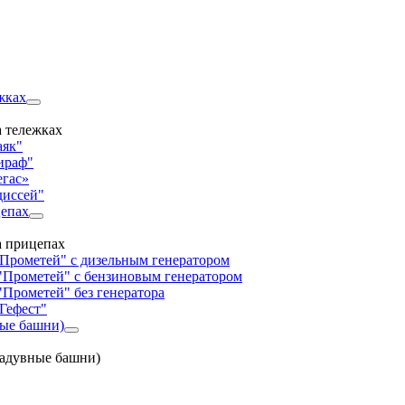
жках
 тележках
аяк"
ираф"
егас»
диссей"
цепах
а прицепах
"Прометей" с дизельным генератором
"Прометей" с бензиновым генератором
"Прометей" без генератора
Гефест"
ные башни)
надувные башни)