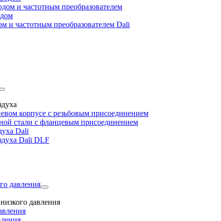
дом и частотным преобразователем
одом
м и частотным преобразователем Dali
здуха
евом корпусе с резьбовым присоединением
дной стали с фланцевым присоединением
уха Dali
здуха Dali DLF
го давления
низкого давления
авления
вления