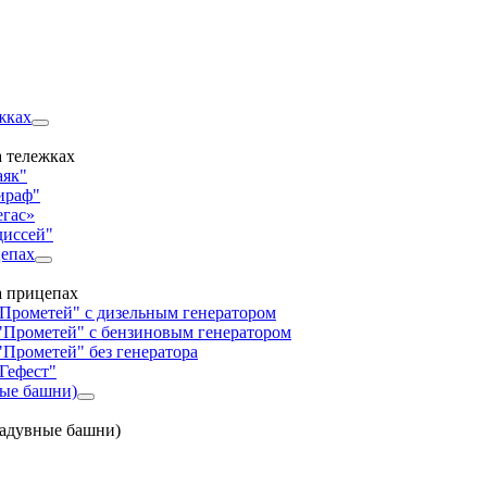
жках
 тележках
аяк"
ираф"
егас»
диссей"
цепах
а прицепах
"Прометей" с дизельным генератором
"Прометей" с бензиновым генератором
"Прометей" без генератора
Гефест"
ные башни)
надувные башни)