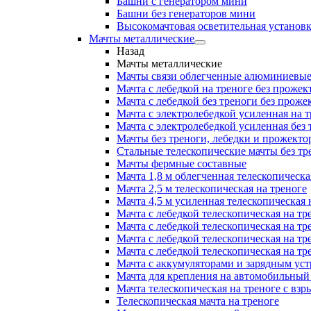
Башни с генератором мини
Башни без генераторов мини
Высокомачтовая осветительная установ
Мачты металлические
Назад
Мачты металлические
Мачты связи облегченные алюминиевы
Мачта с лебедкой на треноге без прожек
Мачта с лебедкой без треноги без проже
Мачта с электролебедкой усиленная на 
Мачта с электролебедкой усиленная без
Мачты без треноги, лебедки и прожекто
Стальные телескопические мачты без тр
Мачты фермные составные
Мачта 1,8 м облегченная телескопическа
Мачта 2,5 м телескопическая на треноге
Мачта 4,5 м усиленная телескопическая 
Мачта с лебедкой телескопическая на тр
Мачта с лебедкой телескопическая на тр
Мачта с лебедкой телескопическая на тр
Мачта с лебедкой телескопическая на тр
Мачта с аккумуляторами и зарядным ус
Мачта для крепления на автомобильный
Мачта телескопическая на треноге с в
Телескопическая мачта на треноге