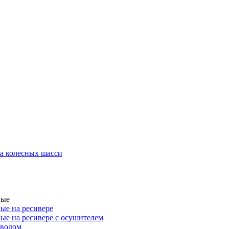
а колесных шасси
ные
ые на ресивере
ые на ресивере с осушителем
иводом