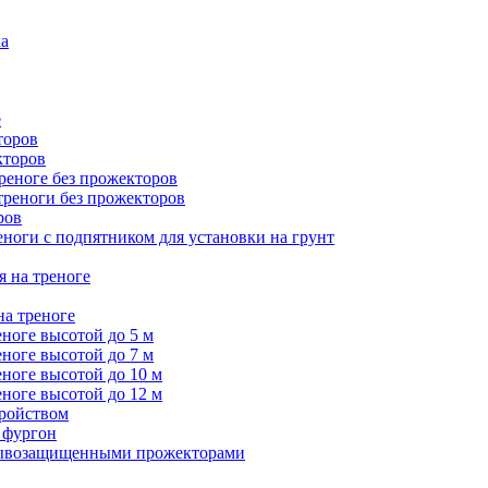
ка
е
торов
кторов
треноге без прожекторов
 треноги без прожекторов
ров
еноги с подпятником для установки на грунт
я на треноге
на треноге
еноге высотой до 5 м
еноге высотой до 7 м
еноге высотой до 10 м
еноге высотой до 12 м
тройством
 фургон
зрывозащищенными прожекторами