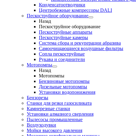
Конденсатоотводчики
Центробежные компрессоры DALI
Пескоструйное оборудование
Назад
Пескоструйное оборудование
Пескоструйные аппараты
Пескоструйные камеры
Система сбора и рекуперации абразива
Самоочищающиеся воздушные фильтры
Сопла пескоструйные
Рукава и соединители
Мотопомпы
Назад
Мотопомпы
Бензиновые мотопомпы
Дизельные мотопомпы
Установки водопонижения
Бензорезы
Станки для резки газосиликата
Камнерезные станки
Установки алмазного сверления
Пылесосы промышленные
Воздуходувки
Мойки высокого давления
Мозаично-шлифовальные машины