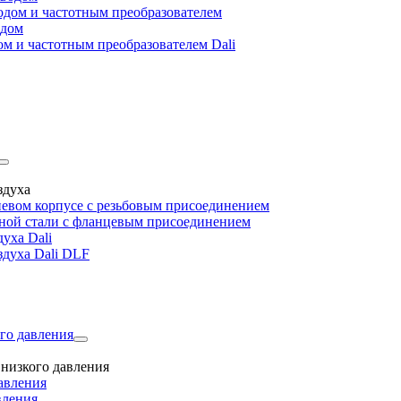
дом и частотным преобразователем
одом
м и частотным преобразователем Dali
здуха
евом корпусе с резьбовым присоединением
дной стали с фланцевым присоединением
уха Dali
здуха Dali DLF
го давления
низкого давления
авления
вления