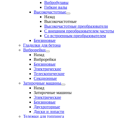
Вибробулавы
Гибкие валы
Высокочастотные
Назад
Высокочастотные
Высокочастотные преобразователи
С внешним преобразователем частоты
Cо встроенным преобразователем
Бензиновые
Гладилки для бетона
Виброрейки
Назад
Виброрейки
Бензиновые
Электрические
Телескопические
Секционные
Затирочные машины
Назад
Затирочные машины
Электрические
Бензиновые
Двухроторные
Диски и лопасти
Тележки для топпинга