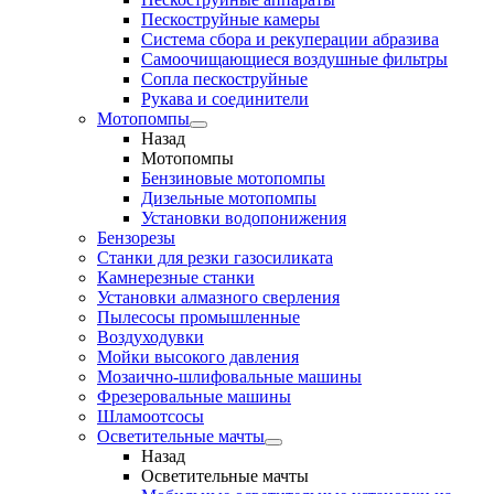
Пескоструйные камеры
Система сбора и рекуперации абразива
Самоочищающиеся воздушные фильтры
Сопла пескоструйные
Рукава и соединители
Мотопомпы
Назад
Мотопомпы
Бензиновые мотопомпы
Дизельные мотопомпы
Установки водопонижения
Бензорезы
Станки для резки газосиликата
Камнерезные станки
Установки алмазного сверления
Пылесосы промышленные
Воздуходувки
Мойки высокого давления
Мозаично-шлифовальные машины
Фрезеровальные машины
Шламоотсосы
Осветительные мачты
Назад
Осветительные мачты