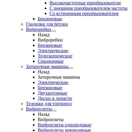
Высокочастотные преобразователи
С внешним преобразователем частоты
Cо встроенным преобразователем
Бензиновые
Гладилки для бетона
Виброрейки
Назад
Виброрейки
Бензиновые
Электрические
Телескопические
Секционные
Затирочные машины
Назад
Затирочные машины
Электрические
Бензиновые
Двухроторные
Диски и лопасти
Тележки для топпинга
Виброплиты
Назад
Виброплиты
Виброплиты одноходовые
Виброплиты реверсивные