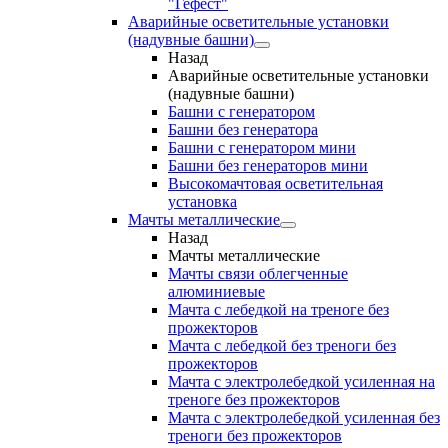
"Гефест"
Аварийные осветительные установки
(надувные башни)
Назад
Аварийные осветительные установки
(надувные башни)
Башни с генератором
Башни без генератора
Башни с генератором мини
Башни без генераторов мини
Высокомачтовая осветительная
установка
Мачты металлические
Назад
Мачты металлические
Мачты связи облегченные
алюминиевые
Мачта с лебедкой на треноге без
прожекторов
Мачта с лебедкой без треноги без
прожекторов
Мачта с электролебедкой усиленная на
треноге без прожекторов
Мачта с электролебедкой усиленная без
треноги без прожекторов