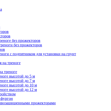
ка
е
торов
кторов
треноге без прожекторов
 треноги без прожекторов
ров
еноги с подпятником для установки на грунт
я на треноге
на треноге
еноге высотой до 5 м
еноге высотой до 7 м
еноге высотой до 10 м
еноге высотой до 12 м
тройством
 фургон
зрывозащищенными прожекторами