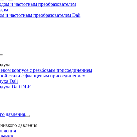
дом и частотным преобразователем
одом
м и частотным преобразователем Dali
здуха
евом корпусе с резьбовым присоединением
дной стали с фланцевым присоединением
уха Dali
здуха Dali DLF
го давления
низкого давления
авления
вления