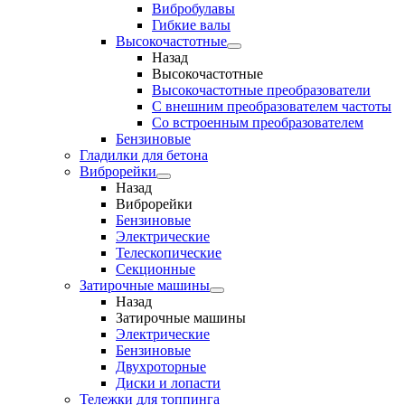
Вибробулавы
Гибкие валы
Высокочастотные
Назад
Высокочастотные
Высокочастотные преобразователи
С внешним преобразователем частоты
Cо встроенным преобразователем
Бензиновые
Гладилки для бетона
Виброрейки
Назад
Виброрейки
Бензиновые
Электрические
Телескопические
Секционные
Затирочные машины
Назад
Затирочные машины
Электрические
Бензиновые
Двухроторные
Диски и лопасти
Тележки для топпинга