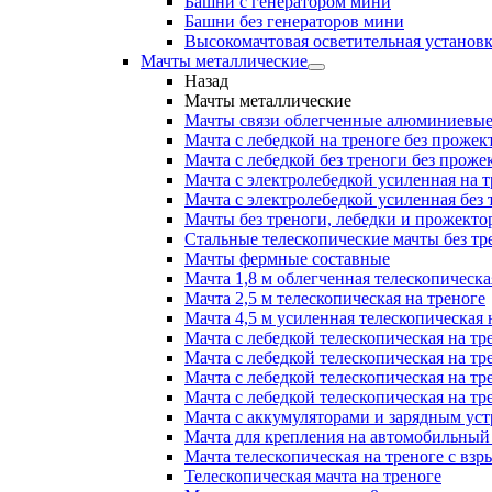
Башни с генератором мини
Башни без генераторов мини
Высокомачтовая осветительная установ
Мачты металлические
Назад
Мачты металлические
Мачты связи облегченные алюминиевы
Мачта с лебедкой на треноге без прожек
Мачта с лебедкой без треноги без проже
Мачта с электролебедкой усиленная на 
Мачта с электролебедкой усиленная без
Мачты без треноги, лебедки и прожекто
Стальные телескопические мачты без тр
Мачты фермные составные
Мачта 1,8 м облегченная телескопическа
Мачта 2,5 м телескопическая на треноге
Мачта 4,5 м усиленная телескопическая 
Мачта с лебедкой телескопическая на тр
Мачта с лебедкой телескопическая на тр
Мачта с лебедкой телескопическая на тр
Мачта с лебедкой телескопическая на тр
Мачта с аккумуляторами и зарядным ус
Мачта для крепления на автомобильный
Мачта телескопическая на треноге с в
Телескопическая мачта на треноге