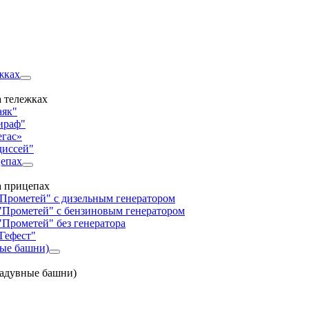
жках
 тележках
аяк"
ираф"
егас»
диссей"
цепах
а прицепах
"Прометей" с дизельным генератором
"Прометей" с бензиновым генератором
"Прометей" без генератора
Гефест"
ные башни)
надувные башни)