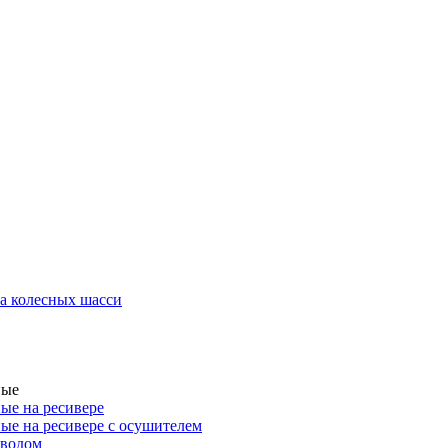
а колесных шасси
ные
ые на ресивере
ые на ресивере с осушителем
иводом