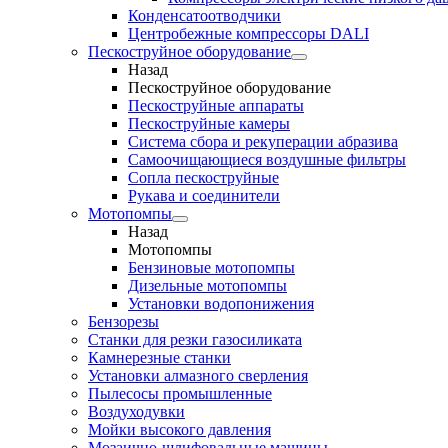
Конденсатоотводчики
Центробежные компрессоры DALI
Пескоструйное оборудование
Назад
Пескоструйное оборудование
Пескоструйные аппараты
Пескоструйные камеры
Система сбора и рекуперации абразива
Самоочищающиеся воздушные фильтры
Сопла пескоструйные
Рукава и соединители
Мотопомпы
Назад
Мотопомпы
Бензиновые мотопомпы
Дизельные мотопомпы
Установки водопонижения
Бензорезы
Станки для резки газосиликата
Камнерезные станки
Установки алмазного сверления
Пылесосы промышленные
Воздуходувки
Мойки высокого давления
Мозаично-шлифовальные машины