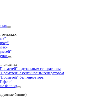
жках
 тележках
аяк"
ираф"
егас»
диссей"
цепах
а прицепах
"Прометей" с дизельным генератором
"Прометей" с бензиновым генератором
"Прометей" без генератора
Гефест"
ные башни)
надувные башни)