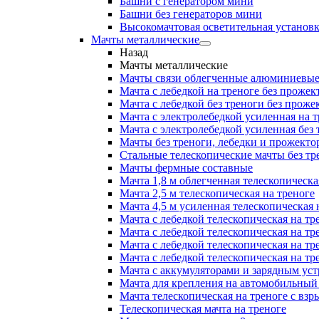
Башни с генератором мини
Башни без генераторов мини
Высокомачтовая осветительная установ
Мачты металлические
Назад
Мачты металлические
Мачты связи облегченные алюминиевы
Мачта с лебедкой на треноге без прожек
Мачта с лебедкой без треноги без проже
Мачта с электролебедкой усиленная на 
Мачта с электролебедкой усиленная без
Мачты без треноги, лебедки и прожекто
Стальные телескопические мачты без тр
Мачты фермные составные
Мачта 1,8 м облегченная телескопическа
Мачта 2,5 м телескопическая на треноге
Мачта 4,5 м усиленная телескопическая 
Мачта с лебедкой телескопическая на тр
Мачта с лебедкой телескопическая на тр
Мачта с лебедкой телескопическая на тр
Мачта с лебедкой телескопическая на тр
Мачта с аккумуляторами и зарядным ус
Мачта для крепления на автомобильный
Мачта телескопическая на треноге с в
Телескопическая мачта на треноге