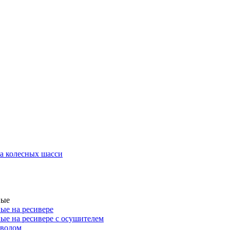
а колесных шасси
ные
ые на ресивере
ые на ресивере с осушителем
иводом