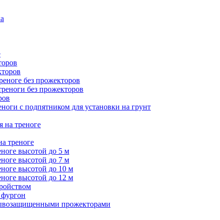
ка
е
торов
кторов
треноге без прожекторов
 треноги без прожекторов
ров
еноги с подпятником для установки на грунт
я на треноге
на треноге
еноге высотой до 5 м
еноге высотой до 7 м
еноге высотой до 10 м
еноге высотой до 12 м
тройством
 фургон
зрывозащищенными прожекторами