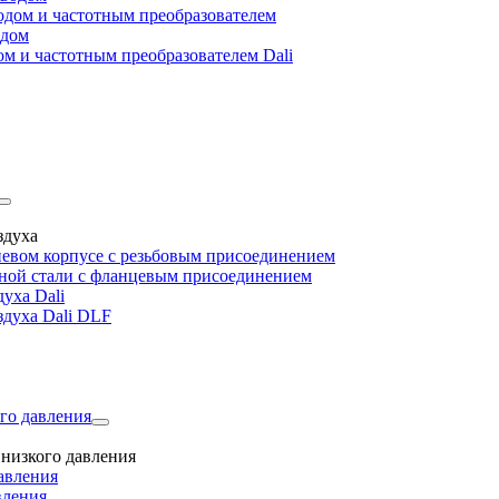
дом и частотным преобразователем
одом
м и частотным преобразователем Dali
здуха
евом корпусе с резьбовым присоединением
дной стали с фланцевым присоединением
уха Dali
здуха Dali DLF
го давления
низкого давления
авления
вления