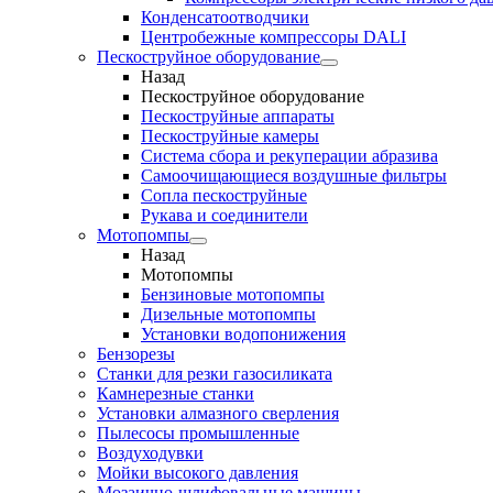
Конденсатоотводчики
Центробежные компрессоры DALI
Пескоструйное оборудование
Назад
Пескоструйное оборудование
Пескоструйные аппараты
Пескоструйные камеры
Система сбора и рекуперации абразива
Самоочищающиеся воздушные фильтры
Сопла пескоструйные
Рукава и соединители
Мотопомпы
Назад
Мотопомпы
Бензиновые мотопомпы
Дизельные мотопомпы
Установки водопонижения
Бензорезы
Станки для резки газосиликата
Камнерезные станки
Установки алмазного сверления
Пылесосы промышленные
Воздуходувки
Мойки высокого давления
Мозаично-шлифовальные машины