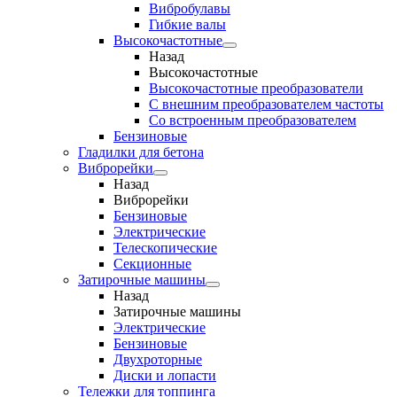
Вибробулавы
Гибкие валы
Высокочастотные
Назад
Высокочастотные
Высокочастотные преобразователи
С внешним преобразователем частоты
Cо встроенным преобразователем
Бензиновые
Гладилки для бетона
Виброрейки
Назад
Виброрейки
Бензиновые
Электрические
Телескопические
Секционные
Затирочные машины
Назад
Затирочные машины
Электрические
Бензиновые
Двухроторные
Диски и лопасти
Тележки для топпинга