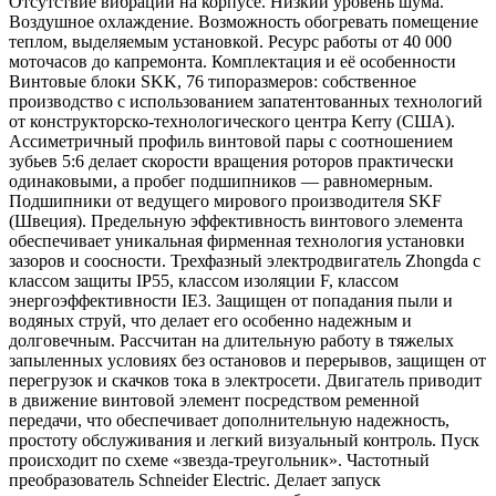
Отсутствие вибраций на корпусе. Низкий уровень шума.
Воздушное охлаждение. Возможность обогревать помещение
теплом, выделяемым установкой. Ресурс работы от 40 000
моточасов до капремонта. Комплектация и её особенности
Винтовые блоки SKK, 76 типоразмеров: собственное
производство с использованием запатентованных технологий
от конструкторско-технологического центра Kerry (США).
Ассиметричный профиль винтовой пары с соотношением
зубьев 5:6 делает скорости вращения роторов практически
одинаковыми, а пробег подшипников — равномерным.
Подшипники от ведущего мирового производителя SKF
(Швеция). Предельную эффективность винтового элемента
обеспечивает уникальная фирменная технология установки
зазоров и соосности. Трехфазный электродвигатель Zhongda с
классом защиты IP55, классом изоляции F, классом
энергоэффективности IE3. Защищен от попадания пыли и
водяных струй, что делает его особенно надежным и
долговечным. Рассчитан на длительную работу в тяжелых
запыленных условиях без остановов и перерывов, защищен от
перегрузок и скачков тока в электросети. Двигатель приводит
в движение винтовой элемент посредством ременной
передачи, что обеспечивает дополнительную надежность,
простоту обслуживания и легкий визуальный контроль. Пуск
происходит по схеме «звезда-треугольник». Частотный
преобразователь Schneider Electric. Делает запуск