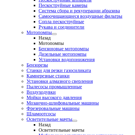
Пескоструйные камеры
Система сбора и рекуперации абразива
Самоочищающиеся воздушные фильтры
Сопла пескоструйные
Рукава и соединители
Мотопомпы
Назад
Мотопомпы
Бензиновые мотопомпы
Дизельные мотопомпы
Установки водопонижения
Бензорезы
Станки для резки газосиликата
Камнерезные станки
Установки алмазного сверления
Пылесосы промышленные
Воздуходувки
Мойки высокого давления
Мозаично-шлифовальные машины
Фрезеровальные машины
Шламоотсосы
Осветительные мачты
Назад
Осветительные мачты