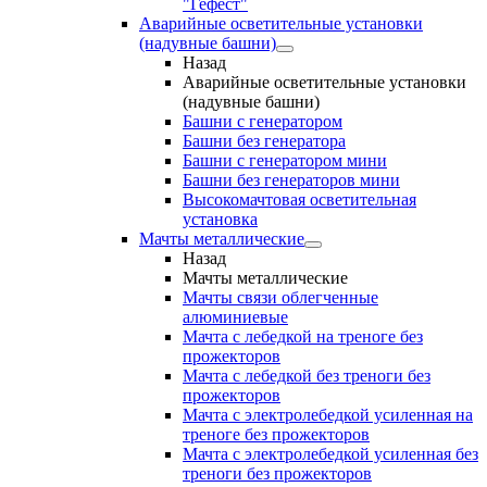
"Гефест"
Аварийные осветительные установки
(надувные башни)
Назад
Аварийные осветительные установки
(надувные башни)
Башни с генератором
Башни без генератора
Башни с генератором мини
Башни без генераторов мини
Высокомачтовая осветительная
установка
Мачты металлические
Назад
Мачты металлические
Мачты связи облегченные
алюминиевые
Мачта с лебедкой на треноге без
прожекторов
Мачта с лебедкой без треноги без
прожекторов
Мачта с электролебедкой усиленная на
треноге без прожекторов
Мачта с электролебедкой усиленная без
треноги без прожекторов