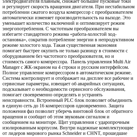
электродвигателя плавным, снижает большие пусковые токи
и регулирует скорость вращения двигателя. При нестабильном
потреблении сжатого воздуха компрессор с преобразователем
автоматически изменяет производительность на выходе. Это
уменьшает количество включений и оптимизирует режим
энергопотребления. С частотным преобразователем вы
избегаете стандартного режима «работа-холостой ход-
остановка», сократив потребление энергии в непродуктивном
режиме холостого хода. Такая существенная экономия
помогает быстрее окупить не только разницу в стоимости с
оборудованием без частотного преобразователя, но и
стоимость самого компрессора. Панель управления Multi Air
Manager с ЖК-экраном на 4 строки и русским интерфейсом.
Полное управление компрессором в автоматическом режиме.
Система контролирует и отображает на дисплее все рабочие и
сервисные параметры, извещает об аварийных ситуациях,
подсказывает о необходимости сервисного обслуживания,
помогает своевременно определять и устранять
неисправности. Встроенный PLC блок позволяет объединить
в единую сеть до 16 компрессоров одновременно. Защита
положения фаз позволит уберечь винтовой блок от обратного
вращения и сообщит об этом звуковым сигналом и
сообщением на мониторе. Щит управления с ударопрочным
изолированным корпусом. Внутри надежные комплектующие
от лидеров мирового рынка Schneider и СHNT, прошедшие