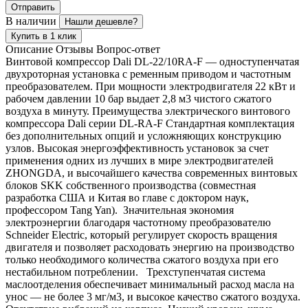
Отправить
В наличии
Нашли дешевле?
Купить в 1 клик
Описание
Отзывы
Вопрос-ответ
Винтовой компрессор Dali DL-22/10RA-F — одноступенчатая
двухроторная установка с ременным приводом и частотным
преобразователем. При мощности электродвигателя 22 кВт и
рабочем давлении 10 бар выдает 2,8 м3 чистого сжатого
воздуха в минуту. Преимущества электрического винтового
компрессора Dali серии DL-RA-F Стандартная комплектация
без дополнительных опций и усложняющих конструкцию
узлов. Высокая энергоэффективность установок за счет
применения одних из лучших в мире электродвигателей
ZHONGDA, и высочайшего качества современных винтовых
блоков SKK собственного производства (совместная
разработка США и Китая во главе с доктором наук,
профессором Tang Yan). Значительная экономия
электроэнергии благодаря частотному преобразователю
Schneider Electric, который регулирует скорость вращения
двигателя и позволяет расходовать энергию на производство
только необходимого количества сжатого воздуха при его
нестабильном потреблении. Трехступенчатая система
маслоотделения обеспечивает минимальный расход масла на
унос — не более 3 мг/м3, и высокое качество сжатого воздуха.