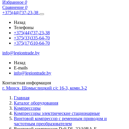
Избранное
0
Сравнение
0
+375(44)737-23-38
Назад
Телефоны
+375(44)737-23-38
+375(33)335-64-70
+375(17)510-64-70
info@legiontrade.by
Назад
E-mails
info@legiontrade.by
Контактная информация
г. Минск, Щомыслицкий с/с 16-3, комн.3-2
Главная
Каталог оборудования
Компрессоры
Компрессоры электрические стационарные
Винтовой компрессор с ременным приводом и
частотным преобразователем
Винтовой компрессор Dali DL-22/10RA-F