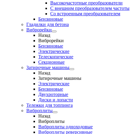
Высокочастотные преобразователи
С внешним преобразователем частоты
Cо встроенным преобразователем
Бензиновые
Гладилки для бетона
Виброрейки
Назад
Виброрейки
Бензиновые
Электрические
Телескопические
Секционные
Затирочные машины
Назад
Затирочные машины
Электрические
Бензиновые
Двухроторные
Диски и лопасти
Тележки для топпинга
Виброплиты
Назад
Виброплиты
Виброплиты одноходовые
Виброплиты реверсивные