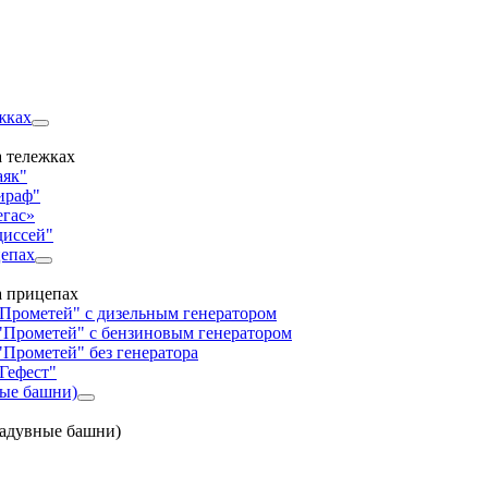
жках
 тележках
аяк"
ираф"
егас»
диссей"
цепах
а прицепах
"Прометей" с дизельным генератором
"Прометей" с бензиновым генератором
"Прометей" без генератора
Гефест"
ные башни)
надувные башни)