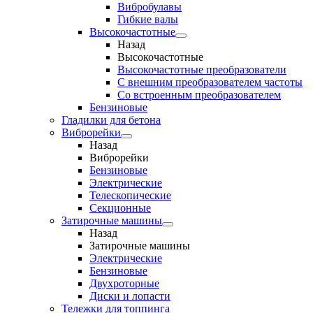
Вибробулавы
Гибкие валы
Высокочастотные
Назад
Высокочастотные
Высокочастотные преобразователи
С внешним преобразователем частоты
Cо встроенным преобразователем
Бензиновые
Гладилки для бетона
Виброрейки
Назад
Виброрейки
Бензиновые
Электрические
Телескопические
Секционные
Затирочные машины
Назад
Затирочные машины
Электрические
Бензиновые
Двухроторные
Диски и лопасти
Тележки для топпинга