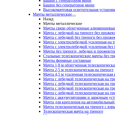
Башни с генератором мини
Башни без генераторов мини
Высокомачтовая осветительная установ
Мачты металлические
Назад
Мачты металлические
Мачты связи облегченные алюминиевы
Мачта с лебедкой на треноге без прожек
Мачта с лебедкой без треноги без проже
Мачта с электролебедкой усиленная на 
Мачта с электролебедкой усиленная без
Мачты без треноги, лебедки и прожекто
Стальные телескопические мачты без тр
Мачты фермные составные
Мачта 1,8 м облегченная телескопическа
Мачта 2,5 м телескопическая на треноге
Мачта 4,5 м усиленная телескопическая 
Мачта с лебедкой телескопическая на тр
Мачта с лебедкой телескопическая на тр
Мачта с лебедкой телескопическая на тр
Мачта с лебедкой телескопическая на тр
Мачта с аккумуляторами и зарядным ус
Мачта для крепления на автомобильный
Мачта телескопическая на треноге с в
Телескопическая мачта на треноге