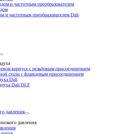
дом и частотным преобразователем
одом
м и частотным преобразователем Dali
здуха
евом корпусе с резьбовым присоединением
дной стали с фланцевым присоединением
уха Dali
здуха Dali DLF
го давления
низкого давления
авления
вления