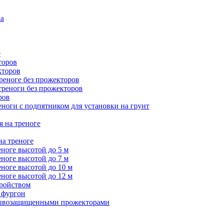
ка
е
торов
кторов
треноге без прожекторов
 треноги без прожекторов
ров
еноги с подпятником для установки на грунт
я на треноге
на треноге
еноге высотой до 5 м
еноге высотой до 7 м
еноге высотой до 10 м
еноге высотой до 12 м
тройством
 фургон
зрывозащищенными прожекторами