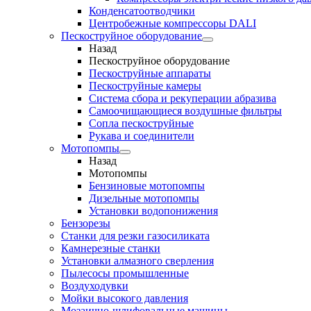
Конденсатоотводчики
Центробежные компрессоры DALI
Пескоструйное оборудование
Назад
Пескоструйное оборудование
Пескоструйные аппараты
Пескоструйные камеры
Система сбора и рекуперации абразива
Самоочищающиеся воздушные фильтры
Сопла пескоструйные
Рукава и соединители
Мотопомпы
Назад
Мотопомпы
Бензиновые мотопомпы
Дизельные мотопомпы
Установки водопонижения
Бензорезы
Станки для резки газосиликата
Камнерезные станки
Установки алмазного сверления
Пылесосы промышленные
Воздуходувки
Мойки высокого давления
Мозаично-шлифовальные машины