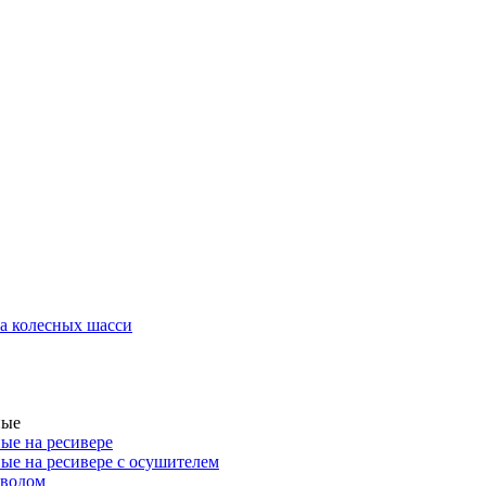
а колесных шасси
ные
ые на ресивере
ые на ресивере с осушителем
иводом