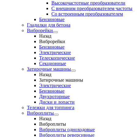
Высокочастотные преобразователи
С внешним преобразователем частоты
Cо встроенным преобразователем
Бензиновые
Гладилки для бетона
Виброрейки
Назад
Виброрейки
Бензиновые
Электрические
Телескопические
Секционные
Затирочные машины
Назад
Затирочные машины
Электрические
Бензиновые
Двухроторные
Диски и лопасти
Тележки для топпинга
Виброплиты
Назад
Виброплиты
Виброплиты одноходовые
Виброплиты реверсивные