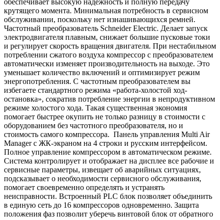
обеспечивает высокую надежность и полную передачу
крутящего момента. Минимальная потребность в сервисном
обслуживании, поскольку нет изнашивающихся ремней.
Частотный преобразователь Schneider Electric. Делает запуск
электродвигателя плавным, снижает большие пусковые токи
и регулирует скорость вращения двигателя. При нестабильном
потреблении сжатого воздуха компрессор с преобразователем
автоматически изменяет производительность на выходе. Это
уменьшает количество включений и оптимизирует режим
энергопотребления. С частотным преобразователем вы
избегаете стандартного режима «работа-холостой ход-
остановка», сократив потребление энергии в непродуктивном
режиме холостого хода. Такая существенная экономия
помогает быстрее окупить не только разницу в стоимости с
оборудованием без частотного преобразователя, но и
стоимость самого компрессора. Панель управления Multi Air
Manager с ЖК-экраном на 4 строки и русским интерфейсом.
Полное управление компрессором в автоматическом режиме.
Система контролирует и отображает на дисплее все рабочие и
сервисные параметры, извещает об аварийных ситуациях,
подсказывает о необходимости сервисного обслуживания,
помогает своевременно определять и устранять
неисправности. Встроенный PLC блок позволяет объединить
в единую сеть до 16 компрессоров одновременно. Защита
положения фаз позволит уберечь винтовой блок от обратного