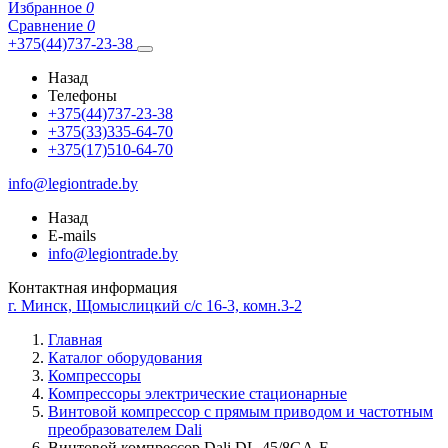
Избранное
0
Сравнение
0
+375(44)737-23-38
Назад
Телефоны
+375(44)737-23-38
+375(33)335-64-70
+375(17)510-64-70
info@legiontrade.by
Назад
E-mails
info@legiontrade.by
Контактная информация
г. Минск, Щомыслицкий с/с 16-3, комн.3-2
Главная
Каталог оборудования
Компрессоры
Компрессоры электрические стационарные
Винтовой компрессор с прямым приводом и частотным
преобразователем Dali
Винтовой компрессор Dali DL-45/8GA-F