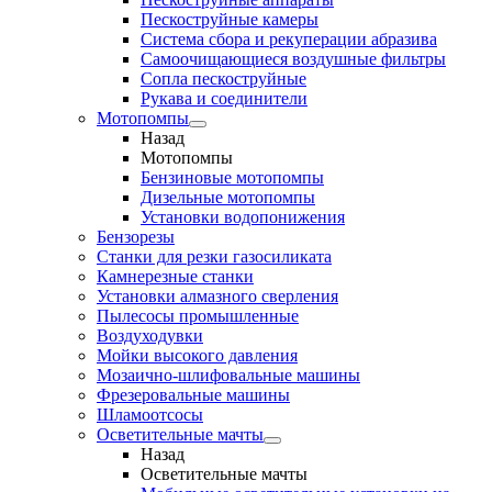
Пескоструйные камеры
Система сбора и рекуперации абразива
Самоочищающиеся воздушные фильтры
Сопла пескоструйные
Рукава и соединители
Мотопомпы
Назад
Мотопомпы
Бензиновые мотопомпы
Дизельные мотопомпы
Установки водопонижения
Бензорезы
Станки для резки газосиликата
Камнерезные станки
Установки алмазного сверления
Пылесосы промышленные
Воздуходувки
Мойки высокого давления
Мозаично-шлифовальные машины
Фрезеровальные машины
Шламоотсосы
Осветительные мачты
Назад
Осветительные мачты