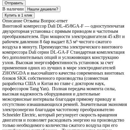
Отправить
В наличии
Нашли дешевле?
Купить в 1 клик
Описание
Отзывы
Вопрос-ответ
Винтовой компрессор Dali DL-45/8GA-F — одноступенчатая
двухроторная установка с прямым приводом и частотным
преобразователем. При мощности электродвигателя 45 кВт и
рабочем давлении 8 бар выдает 8,5 м³ чистого сжатого
воздуха в минуту. Преимущества электрического винтового
компрессора Dali серии DL-GA-F Стандартная комплектация
без дополнительных опций и усложняющих конструкцию
узлов. Высокая энергоэффективность установок за счет
применения одних из лучших в мире электродвигателей
ZHONGDA и высочайшего качества современных винтовых
блоков SKK собственного производства (совместная
разработка США и Китая во главе с доктором наук,
профессором Tang Yan). Полная передача момента силы,
высокая надежность оборудования и длительные
межсервисные интервалы благодаря прямому приводу и
отсутствию изнашивающихся ремней. Значительная экономия
электроэнергии благодаря частотному преобразователю
Schneider Electric, который регулирует скорость вращения
двигателя и позволяет расходовать энергию на производство
только необходимого количества сжатого воздуха при его