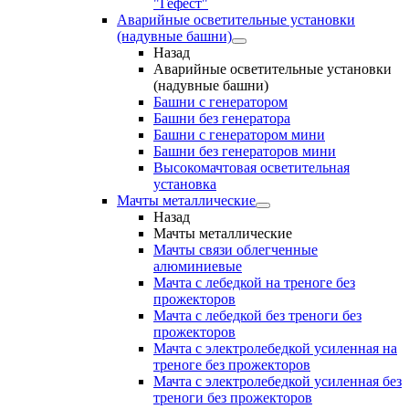
"Гефест"
Аварийные осветительные установки
(надувные башни)
Назад
Аварийные осветительные установки
(надувные башни)
Башни с генератором
Башни без генератора
Башни с генератором мини
Башни без генераторов мини
Высокомачтовая осветительная
установка
Мачты металлические
Назад
Мачты металлические
Мачты связи облегченные
алюминиевые
Мачта с лебедкой на треноге без
прожекторов
Мачта с лебедкой без треноги без
прожекторов
Мачта с электролебедкой усиленная на
треноге без прожекторов
Мачта с электролебедкой усиленная без
треноги без прожекторов