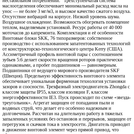
нестабильном потреблении. Трехступенчатая система
маслоотделения обеспечивает минимальный расход масла на
унос — не более 3 мг/м3, и высокое качество сжатого воздуха.
Отсутствие вибраций на корпусе. Низкий уровень шума.
Воздушное охлаждение. Возможность обогревать помещение
теплом, выделяемым установкой. Ресурс работы от 40 000
моточасов до капремонта. Комплектация и её особенности
Винтовые блоки SKK, 76 типоразмеров: собственное
производство с использованием запатентованных технологий
от конструкторско-технологического центра Kerry (США).
Ассиметричный профиль винтовой пары с соотношением
зубьев 5:6 делает скорости вращения роторов практически
одинаковыми, а пробег подшипников — равномерным.
Подшипники от ведущего мирового производителя SKF
(Швеция). Предельную эффективность винтового элемента
обеспечивает уникальная фирменная технология установки
зазоров и соосности. Трехфазный электродвигатель Zhongda с
классом защиты IP55, классом изоляции F, классом
энергоэффективности IE3. Пуск происходит по схеме «звезда-
треугольник». Агрегат защищен от попадания пыли и
водяных струй, что делает его особенно надежным и
долговечным. Рассчитан на длительную работу в тяжелых
запыленных условиях без остановов и перерывов, защищен от
перегрузок и скачков тока в электросети. Двигатель приводит
в движение винтовой элемент через прямой привод, что