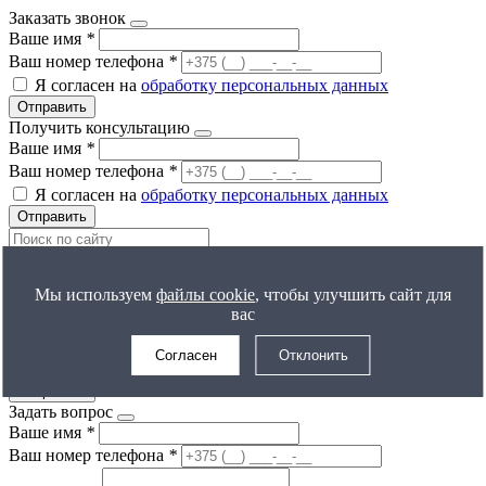
Заказать звонок
Ваше имя
*
Ваш номер телефона
*
Я согласен на
обработку персональных данных
Отправить
Получить консультацию
Ваше имя
*
Ваш номер телефона
*
Я согласен на
обработку персональных данных
Отправить
Все результаты
Мы используем
файлы cookie
, чтобы улучшить сайт для
Получить расчет цены
вас
Ваше имя
*
Ваш номер телефона
*
Согласен
Отклонить
Я согласен на
обработку персональных данных
Отправить
Задать вопрос
Ваше имя
*
Ваш номер телефона
*