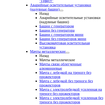
"Гефест"
Аварийные осветительные установки
(надувные башни)
Назад
Аварийные осветительные установки
(надувные башни)
Башни с генератором
Башни без генератора
Башни с генератором мини
Башни без генераторов мини
Высокомачтовая осветительная
установка
Мачты металлические
Назад
Мачты металлические
Мачты связи облегченные
алюминиевые
Мачта с лебедкой на треноге без
прожекторов
Мачта с лебедкой без треноги без
прожекторов
Мачта с электролебедкой усиленная на
треноге без прожекторов
Мачта с электролебедкой усиленная без
треноги без прожекторов