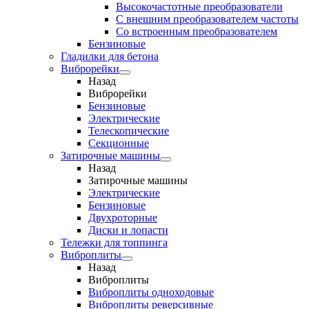
Высокочастотные преобразователи
С внешним преобразователем частоты
Cо встроенным преобразователем
Бензиновые
Гладилки для бетона
Виброрейки
Назад
Виброрейки
Бензиновые
Электрические
Телескопические
Секционные
Затирочные машины
Назад
Затирочные машины
Электрические
Бензиновые
Двухроторные
Диски и лопасти
Тележки для топпинга
Виброплиты
Назад
Виброплиты
Виброплиты одноходовые
Виброплиты реверсивные