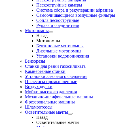
Пескоструйные камеры
Система сбора и рекуперации абразива
Самоочищающиеся воздушные фильтры
Сопла пескоструйные
Рукава и соединители
Мотопомпы
Назад
Мотопомпы
Бензиновые мотопомпы
Дизельные мотопомпы
Установки водопонижения
Бензорезы
Станки для резки газосиликата
Камнерезные станки
Установки алмазного сверления
Пылесосы промышленные
Воздуходувки
Мойки высокого давления
Мозаично-шлифовальные машины
Фрезеровальные машины
Шламоотсосы
Осветительные мачты
Назад
Осветительные мачты