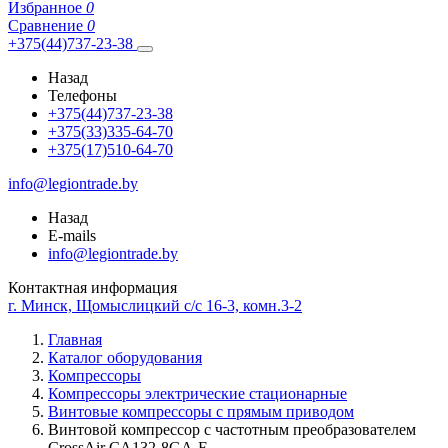
Избранное
0
Сравнение
0
+375(44)737-23-38
Назад
Телефоны
+375(44)737-23-38
+375(33)335-64-70
+375(17)510-64-70
info@legiontrade.by
Назад
E-mails
info@legiontrade.by
Контактная информация
г. Минск, Щомыслицкий с/с 16-3, комн.3-2
Главная
Каталог оборудования
Компрессоры
Компрессоры электрические стационарные
Винтовые компрессоры с прямым приводом
Винтовой компрессор с частотным преобразователем
CrossAir CA132-8GA-F