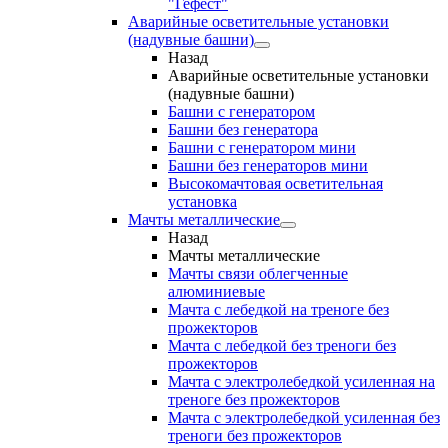
"Гефест"
Аварийные осветительные установки
(надувные башни)
Назад
Аварийные осветительные установки
(надувные башни)
Башни с генератором
Башни без генератора
Башни с генератором мини
Башни без генераторов мини
Высокомачтовая осветительная
установка
Мачты металлические
Назад
Мачты металлические
Мачты связи облегченные
алюминиевые
Мачта с лебедкой на треноге без
прожекторов
Мачта с лебедкой без треноги без
прожекторов
Мачта с электролебедкой усиленная на
треноге без прожекторов
Мачта с электролебедкой усиленная без
треноги без прожекторов