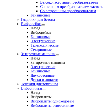
Высокочастотные преобразователи
С внешним преобразователем частоты
Cо встроенным преобразователем
Бензиновые
Гладилки для бетона
Виброрейки
Назад
Виброрейки
Бензиновые
Электрические
Телескопические
Секционные
Затирочные машины
Назад
Затирочные машины
Электрические
Бензиновые
Двухроторные
Диски и лопасти
Тележки для топпинга
Виброплиты
Назад
Виброплиты
Виброплиты одноходовые
Виброплиты реверсивные