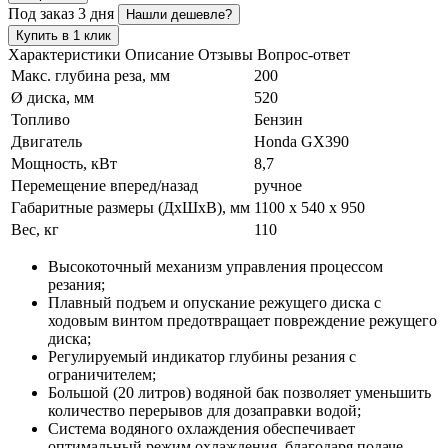
Под заказ 3 дня
Нашли дешевле?
Купить в 1 клик
Характеристики
Описание
Отзывы
Вопрос-ответ
Макс. глубина реза, мм
200
Ø диска, мм
520
Топливо
Бензин
Двигатель
Honda GX390
Мощность, кВт
8,7
Перемещение вперед/назад
ручное
Габаритные размеры (ДхШхВ), мм
1100 x 540 x 950
Вес, кг
110
Высокоточный механизм управления процессом
резания;
Плавный подъем и опускание режущего диска с
ходовым винтом предотвращает повреждение режущего
диска;
Регулируемый индикатор глубины резания с
ограничителем;
Большой (20 литров) водяной бак позволяет уменьшить
количество перерывов для дозаправки водой;
Система водяного охлаждения обеспечивает
оптимальный режим охлаждения, благодаря подаче