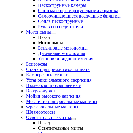
Пескоструйные камеры
Система сбора и рекуперации абразива
Самоочищающиеся воздушные фильтры
Сопла пескоструйные
Рукава и соединители
Мотопомпы
Назад
Мотопомпы
Бензиновые мотопомпы
Дизельные мотопомпы
Установки водопонижения
Бензорезы
Станки для резки газосиликата
Камнерезные станки
Установки алмазного сверления
Пылесосы промышленные
Воздуходувки
Мойки высокого давления
Мозаично-шлифовальные машины
Фрезеровальные машины
Шламоотсосы
Осветительные мачты
Назад
Осветительные мачты