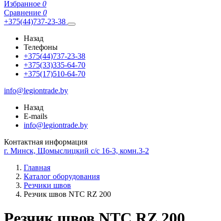
Избранное
0
Сравнение
0
+375(44)737-23-38
Назад
Телефоны
+375(44)737-23-38
+375(33)335-64-70
+375(17)510-64-70
info@legiontrade.by
Назад
E-mails
info@legiontrade.by
Контактная информация
г. Минск, Щомыслицкий с/с 16-3, комн.3-2
Главная
Каталог оборудования
Резчики швов
Резчик швов NTC RZ 200
Резчик швов NTC RZ 200