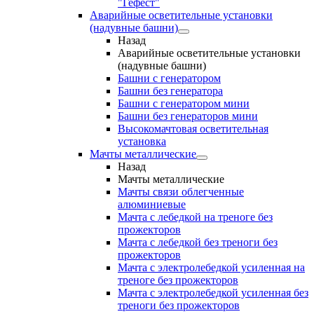
"Гефест"
Аварийные осветительные установки
(надувные башни)
Назад
Аварийные осветительные установки
(надувные башни)
Башни с генератором
Башни без генератора
Башни с генератором мини
Башни без генераторов мини
Высокомачтовая осветительная
установка
Мачты металлические
Назад
Мачты металлические
Мачты связи облегченные
алюминиевые
Мачта с лебедкой на треноге без
прожекторов
Мачта с лебедкой без треноги без
прожекторов
Мачта с электролебедкой усиленная на
треноге без прожекторов
Мачта с электролебедкой усиленная без
треноги без прожекторов