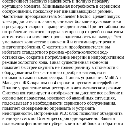
обеспечивает высокую надежность и полную передачу
крутящего момента. Минимальная потребность в сервисном
обслуживании, поскольку нет изнашивающихся ремней.
Частотный преобразователь Schneider Electric. Делает запуск
электродвигателя плавным, снижает большие пусковые токи
и регулирует скорость вращения двигателя. При нестабильном
потреблении сжатого воздуха компрессор с преобразователем
автоматически изменяет производительность на выходе. Это
уменьшает количество включений и оптимизирует режим
энергопотребления. С частотным преобразователем вы
избегаете стандартного режима «работа-холостой ход-
остановка», сократив потребление энергии в непродуктивном
режиме холостого хода. Такая существенная экономия
помогает быстрее окупить не только разницу в стоимости с
оборудованием без частотного преобразователя, но и
стоимость самого компрессора. Панель управления Multi Air
Manager с ЖК-экраном на 4 строки и русским интерфейсом.
Полное управление компрессором в автоматическом режиме.
Система контролирует и отображает на дисплее все рабочие и
сервисные параметры, извещает об аварийных ситуациях,
подсказывает о необходимости сервисного обслуживания,
помогает своевременно определять и устранять
неисправности. Встроенный PLC блок позволяет объединить
в единую сеть до 16 компрессоров одновременно. Защита
положения фаз позволит уберечь винтовой блок от обратного