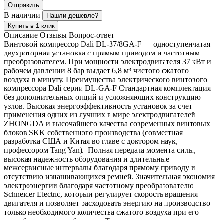
Отправить
В наличии
Нашли дешевле?
Купить в 1 клик
Описание
Отзывы
Вопрос-ответ
Винтовой компрессор Dali DL-37/8GA-F — одноступенчатая
двухроторная установка с прямым приводом и частотным
преобразователем. При мощности электродвигателя 37 кВт и
рабочем давлении 8 бар выдает 6,8 м³ чистого сжатого
воздуха в минуту. Преимущества электрического винтового
компрессора Dali серии DL-GA-F Стандартная комплектация
без дополнительных опций и усложняющих конструкцию
узлов. Высокая энергоэффективность установок за счет
применения одних из лучших в мире электродвигателей
ZHONGDA и высочайшего качества современных винтовых
блоков SKK собственного производства (совместная
разработка США и Китая во главе с доктором наук,
профессором Tang Yan). Полная передача момента силы,
высокая надежность оборудования и длительные
межсервисные интервалы благодаря прямому приводу и
отсутствию изнашивающихся ремней. Значительная экономия
электроэнергии благодаря частотному преобразователю
Schneider Electric, который регулирует скорость вращения
двигателя и позволяет расходовать энергию на производство
только необходимого количества сжатого воздуха при его