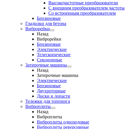
Высокочастотные преобразователи
С внешним преобразователем частоты
Cо встроенным преобразователем
Бензиновые
Гладилки для бетона
Виброрейки
Назад
Виброрейки
Бензиновые
Электрические
Телескопические
Секционные
Затирочные машины
Назад
Затирочные машины
Электрические
Бензиновые
Двухроторные
Диски и лопасти
Тележки для топпинга
Виброплиты
Назад
Виброплиты
Виброплиты одноходовые
Виброплиты реверсивные