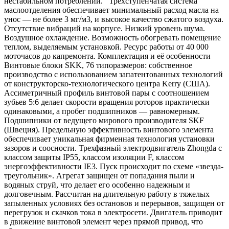
нестабильном потреблении. Трехступенчатая система
маслоотделения обеспечивает минимальный расход масла на
унос — не более 3 мг/м3, и высокое качество сжатого воздуха.
Отсутствие вибраций на корпусе. Низкий уровень шума.
Воздушное охлаждение. Возможность обогревать помещение
теплом, выделяемым установкой. Ресурс работы от 40 000
моточасов до капремонта. Комплектация и её особенности
Винтовые блоки SKK, 76 типоразмеров: собственное
производство с использованием запатентованных технологий
от конструкторско-технологического центра Kerry (США).
Ассиметричный профиль винтовой пары с соотношением
зубьев 5:6 делает скорости вращения роторов практически
одинаковыми, а пробег подшипников — равномерным.
Подшипники от ведущего мирового производителя SKF
(Швеция). Предельную эффективность винтового элемента
обеспечивает уникальная фирменная технология установки
зазоров и соосности. Трехфазный электродвигатель Zhongda с
классом защиты IP55, классом изоляции F, классом
энергоэффективности IE3. Пуск происходит по схеме «звезда-
треугольник». Агрегат защищен от попадания пыли и
водяных струй, что делает его особенно надежным и
долговечным. Рассчитан на длительную работу в тяжелых
запыленных условиях без остановов и перерывов, защищен от
перегрузок и скачков тока в электросети. Двигатель приводит
в движение винтовой элемент через прямой привод, что