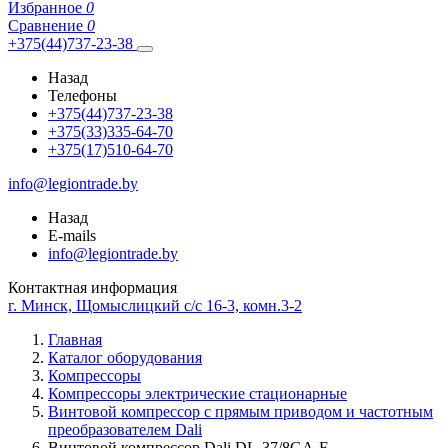
Избранное
0
Сравнение
0
+375(44)737-23-38
Назад
Телефоны
+375(44)737-23-38
+375(33)335-64-70
+375(17)510-64-70
info@legiontrade.by
Назад
E-mails
info@legiontrade.by
Контактная информация
г. Минск, Щомыслицкий с/с 16-3, комн.3-2
Главная
Каталог оборудования
Компрессоры
Компрессоры электрические стационарные
Винтовой компрессор с прямым приводом и частотным
преобразователем Dali
Винтовой компрессор Dali DL-37/8GA-F