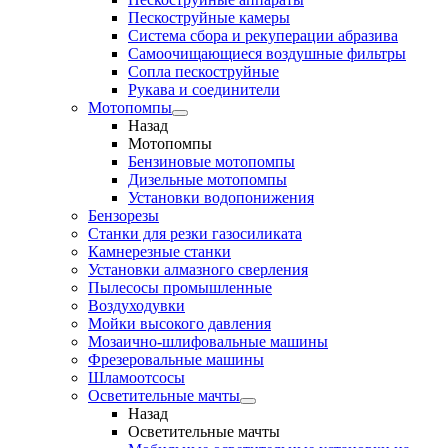
Пескоструйные камеры
Система сбора и рекуперации абразива
Самоочищающиеся воздушные фильтры
Сопла пескоструйные
Рукава и соединители
Мотопомпы
Назад
Мотопомпы
Бензиновые мотопомпы
Дизельные мотопомпы
Установки водопонижения
Бензорезы
Станки для резки газосиликата
Камнерезные станки
Установки алмазного сверления
Пылесосы промышленные
Воздуходувки
Мойки высокого давления
Мозаично-шлифовальные машины
Фрезеровальные машины
Шламоотсосы
Осветительные мачты
Назад
Осветительные мачты