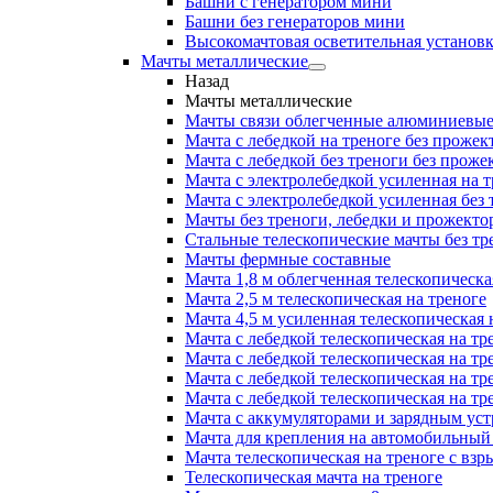
Башни с генератором мини
Башни без генераторов мини
Высокомачтовая осветительная установ
Мачты металлические
Назад
Мачты металлические
Мачты связи облегченные алюминиевы
Мачта с лебедкой на треноге без прожек
Мачта с лебедкой без треноги без проже
Мачта с электролебедкой усиленная на 
Мачта с электролебедкой усиленная без
Мачты без треноги, лебедки и прожекто
Стальные телескопические мачты без тр
Мачты фермные составные
Мачта 1,8 м облегченная телескопическа
Мачта 2,5 м телескопическая на треноге
Мачта 4,5 м усиленная телескопическая 
Мачта с лебедкой телескопическая на тр
Мачта с лебедкой телескопическая на тр
Мачта с лебедкой телескопическая на тр
Мачта с лебедкой телескопическая на тр
Мачта с аккумуляторами и зарядным ус
Мачта для крепления на автомобильный
Мачта телескопическая на треноге с в
Телескопическая мачта на треноге