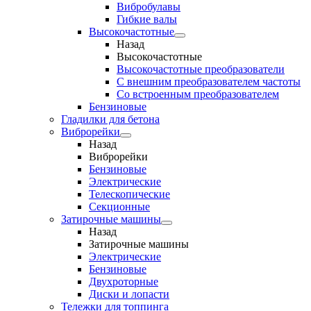
Вибробулавы
Гибкие валы
Высокочастотные
Назад
Высокочастотные
Высокочастотные преобразователи
С внешним преобразователем частоты
Cо встроенным преобразователем
Бензиновые
Гладилки для бетона
Виброрейки
Назад
Виброрейки
Бензиновые
Электрические
Телескопические
Секционные
Затирочные машины
Назад
Затирочные машины
Электрические
Бензиновые
Двухроторные
Диски и лопасти
Тележки для топпинга