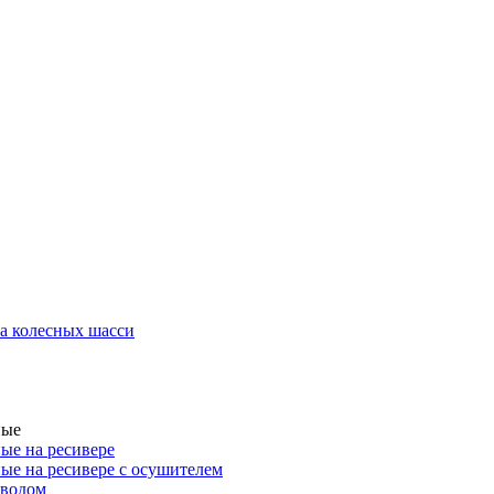
а колесных шасси
ные
ые на ресивере
ые на ресивере с осушителем
иводом