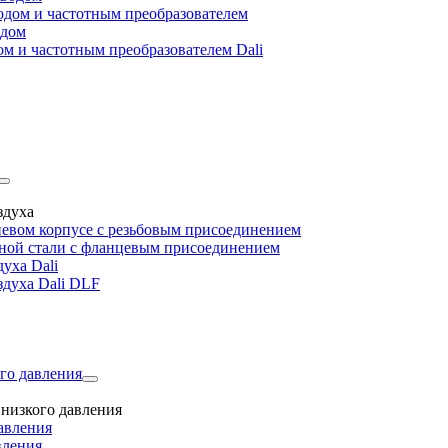
дом и частотным преобразователем
одом
м и частотным преобразователем Dali
здуха
евом корпусе с резьбовым присоединением
дной стали с фланцевым присоединением
уха Dali
здуха Dali DLF
го давления
низкого давления
авления
вления