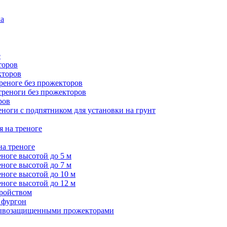
ка
е
торов
кторов
треноге без прожекторов
 треноги без прожекторов
ров
еноги с подпятником для установки на грунт
я на треноге
на треноге
еноге высотой до 5 м
еноге высотой до 7 м
еноге высотой до 10 м
еноге высотой до 12 м
тройством
 фургон
зрывозащищенными прожекторами