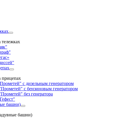
жках
 тележках
аяк"
ираф"
егас»
диссей"
цепах
а прицепах
"Прометей" с дизельным генератором
"Прометей" с бензиновым генератором
"Прометей" без генератора
Гефест"
ные башни)
надувные башни)