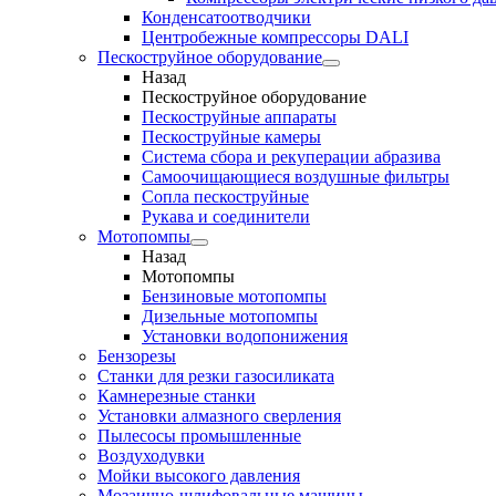
Конденсатоотводчики
Центробежные компрессоры DALI
Пескоструйное оборудование
Назад
Пескоструйное оборудование
Пескоструйные аппараты
Пескоструйные камеры
Система сбора и рекуперации абразива
Самоочищающиеся воздушные фильтры
Сопла пескоструйные
Рукава и соединители
Мотопомпы
Назад
Мотопомпы
Бензиновые мотопомпы
Дизельные мотопомпы
Установки водопонижения
Бензорезы
Станки для резки газосиликата
Камнерезные станки
Установки алмазного сверления
Пылесосы промышленные
Воздуходувки
Мойки высокого давления
Мозаично-шлифовальные машины